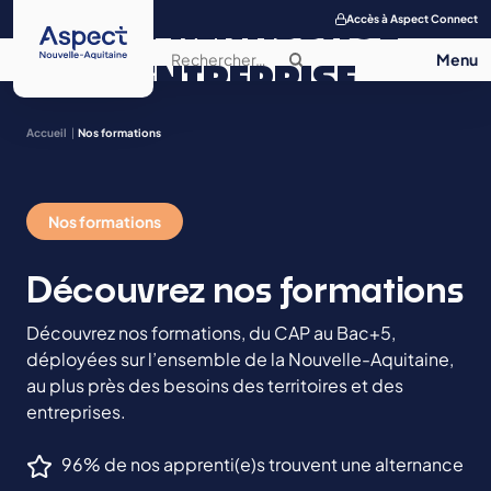
APPRENTISSAGE
Accès à Aspect Connect
ENTREPRISE
SALON DE
Accueil
Nos formations
L’APPRENTISSAGE
Nos formations
CONTACT
Découvrez nos formations
Découvrez nos formations, du CAP au Bac+5,
déployées sur l’ensemble de la Nouvelle-Aquitaine,
au plus près des besoins des territoires et des
entreprises.
96% de nos apprenti(e)s trouvent une alternance