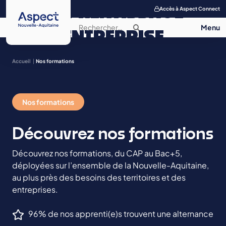
APPRENTISSAGE
Accès à Aspect Connect
ENTREPRISE
SALON DE
Accueil
Nos formations
L’APPRENTISSAGE
Nos formations
CONTACT
Découvrez nos formations
Découvrez nos formations, du CAP au Bac+5,
déployées sur l’ensemble de la Nouvelle-Aquitaine,
au plus près des besoins des territoires et des
entreprises.
96% de nos apprenti(e)s trouvent une alternance