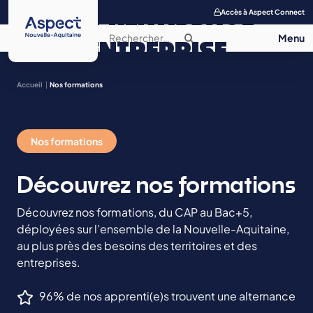
APPRENTISSAGE
Accès à Aspect Connect
ENTREPRISE
SALON DE
Accueil
Nos formations
L’APPRENTISSAGE
Nos formations
CONTACT
Découvrez nos formations
Découvrez nos formations, du CAP au Bac+5,
déployées sur l’ensemble de la Nouvelle-Aquitaine,
au plus près des besoins des territoires et des
entreprises.
96% de nos apprenti(e)s trouvent une alternance