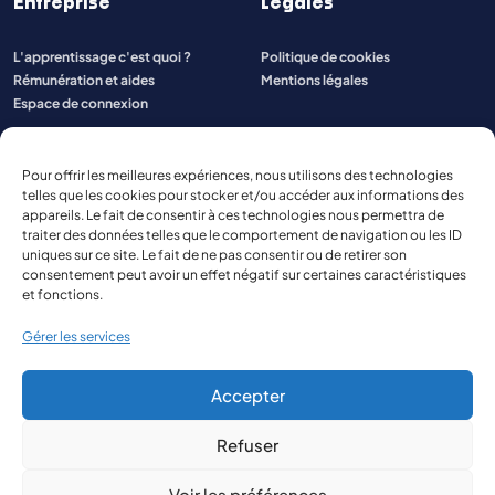
Entreprise
Légales
L'apprentissage c'est quoi ?
Politique de cookies
Rémunération et aides
Mentions légales
Espace de connexion
Pour offrir les meilleures expériences, nous utilisons des technologies
telles que les cookies pour stocker et/ou accéder aux informations des
appareils. Le fait de consentir à ces technologies nous permettra de
traiter des données telles que le comportement de navigation ou les ID
uniques sur ce site. Le fait de ne pas consentir ou de retirer son
consentement peut avoir un effet négatif sur certaines caractéristiques
et fonctions.
Gérer les services
Accepter
Refuser
© 2026 Aspect Aquitaine
Site réalisé par
The Kub
Voir les préférences