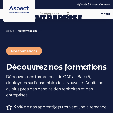
APPRENTISSAGE
Accès à Aspect Connect
ENTREPRISE
SALON DE
Accueil
Nos formations
L’APPRENTISSAGE
Nos formations
CONTACT
Découvrez nos formations
Découvrez nos formations, du CAP au Bac+5,
déployées sur l’ensemble de la Nouvelle-Aquitaine,
au plus près des besoins des territoires et des
entreprises.
96% de nos apprenti(e)s trouvent une alternance