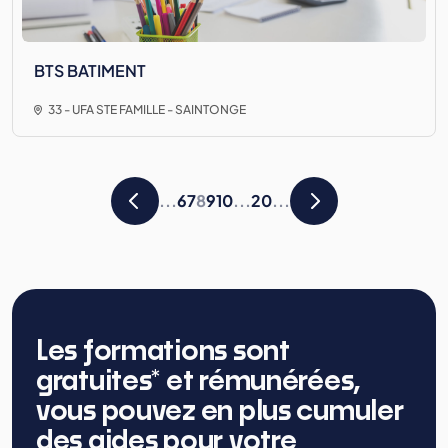
BTS BATIMENT
33 - UFA STE FAMILLE - SAINTONGE
...
6
7
8
9
10
...
20
...
Les formations sont
gratuites* et rémunérées,
vous pouvez en plus cumuler
des aides pour votre