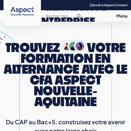
APPRENTISSAGE
Accès à Aspect Connect
ENTREPRISE
SALON DE
TROUVEZ
VOTRE
L’APPRENTISSAGE
FORMATION
EN
CONTACT
ALTERNANCE AVEC LE
CFA ASPECT
NOUVELLE-
AQUITAINE
Du CAP au Bac+5, construisez votre avenir
avec notre large choix