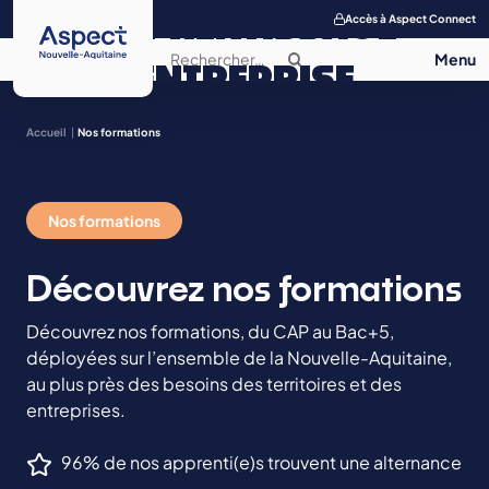
APPRENTISSAGE
Accès à Aspect Connect
ENTREPRISE
SALON DE
Accueil
Nos formations
L’APPRENTISSAGE
Nos formations
CONTACT
Découvrez nos formations
Découvrez nos formations, du CAP au Bac+5,
déployées sur l’ensemble de la Nouvelle-Aquitaine,
au plus près des besoins des territoires et des
entreprises.
96% de nos apprenti(e)s trouvent une alternance