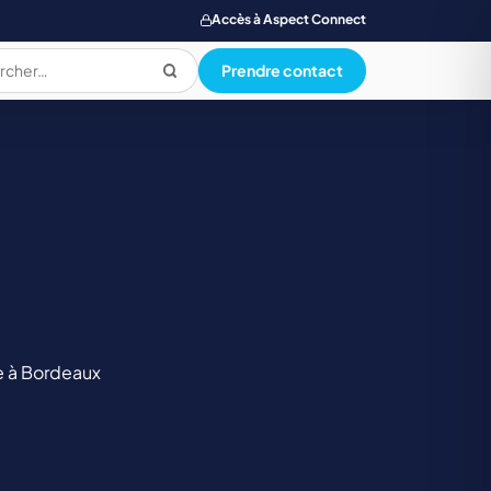
Accès à Aspect Connect
Prendre contact
PRODUCTION ALIMENTAIRE
QUALI. HYG. SECU. ENVIRONNEMENT
SANTE SOCIAL ET PARAMEDICAL
e à Bordeaux
TOURISME, RESTAUR., LOISIR, HOTELLERIE