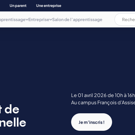
Un parent
Une entreprise
pprentissage
Entreprise
Salon de l’apprentissage
L’apprentissage c’est quoi ?
L’apprentissage c’est quoi ?
Les documents
AUDIOVISUEL, COMMUNICAT. INFORMATIQUE
ation
La rémunération
La rémunération et les aides
Plaquette
BIEN ETRE
Les aides pour les apprenti(e)s
Déposer une annonce
Mémo de l'apprentissage
Parents d’apprenti(e)s
BTP ET NEGOCE MAT. CONSTRUCT.
Le 01 avril 2026 de 10h à 16h
Trouver son apprentissage
Au campus François d’Assis
t de
COMMERCE, GESTION COMPTA. ET ADMINIS.
nelle
Je m’inscris !