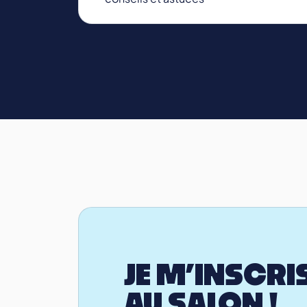
JE M’INSCRI
AU SALON !