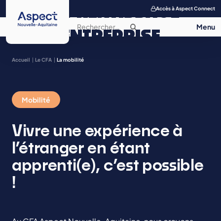
APPRENTISSAGE
Accès à Aspect Connect
ENTREPRISE
SALON DE
Accueil
Le CFA
La mobilité
L’APPRENTISSAGE
Mobilité
CONTACT
Vivre une expérience à
l’étranger en étant
apprenti(e), c’est possible
!