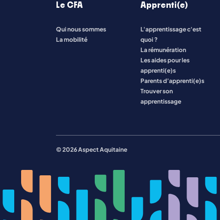
Le CFA
Apprenti(e)
Qui nous sommes
L'apprentissage c'est
Toutes les formations
La mobilité
quoi ?
La rémunération
Les aides pour les
apprenti(e)s
Parents d’apprenti(e)s
Trouver son
apprentissage
© 2026 Aspect Aquitaine