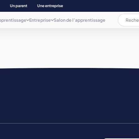
Un parent
Une entreprise
pprentissage
Entreprise
Salon de l’apprentissage
L’apprentissage c’est quoi ?
L’apprentissage c’est quoi ?
Les documents
AUDIOVISUEL, COMMUNICAT. INFORMATIQUE
ation
La rémunération
La rémunération et les aides
Plaquette
BIEN ETRE
Les aides pour les apprenti(e)s
Déposer une annonce
Mémo de l'apprentissage
Parents d’apprenti(e)s
BTP ET NEGOCE MAT. CONSTRUCT.
Trouver son apprentissage
COMMERCE, GESTION COMPTA. ET ADMINIS.