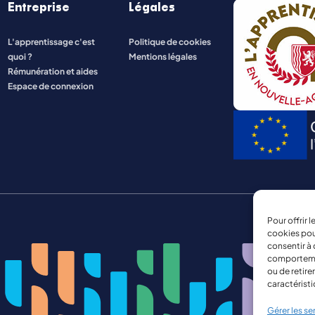
Entreprise
Légales
ENERGIE ET INDUSTRIE
L'apprentissage c'est
Politique de cookies
quoi ?
Mentions légales
NATURE, AGRICULTURE, ENVIRONNEMENT
Rémunération et aides
Espace de connexion
Pour offrir 
cookies pou
consentir à 
comportement
ou de retire
caractéristi
Gérer les se