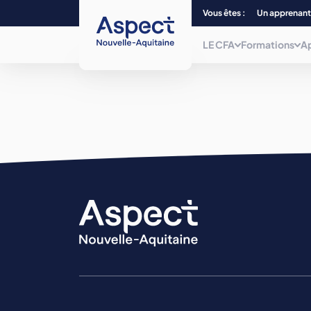
Vous êtes :
Un apprenant
LE CFA
Formations
A
Qui sommes-nous ?
Choisissez parmi plus de 240
formations, du CAP au Bac + 5 et/ou
titre
Nos centres de form
de niveau 7, dans 12 filières
professionnelles.
La mobilité
Nos formations
La mission inclusion