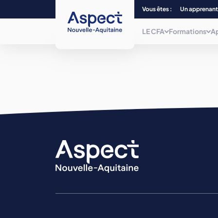
Vous êtes :
Un apprenant
LE CFA
Formations
A
Qui sommes-nous ?
Choisissez parmi plus de 240
formations, du CAP au Bac + 5 et/ou
titre
Nos centres de form
de niveau 7, dans 12 filières
professionnelles.
La mobilité
Nos formations
La mission inclusion