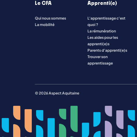
Le CFA
Apprenti(e)
Qui nous sommes
L'apprentissage c'est
Toutes les formations
La mobilité
quoi ?
La rémunération
Les aides pour les
apprenti(e)s
Parents d’apprenti(e)s
Trouver son
apprentissage
© 2026 Aspect Aquitaine