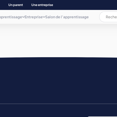
Un parent
Une entreprise
pprentissage
Entreprise
Salon de l’apprentissage
L’apprentissage c’est quoi ?
L’apprentissage c’est quoi ?
Les documents
AUDIOVISUEL, COMMUNICAT. INFORMATIQUE
ation
La rémunération
La rémunération et les aides
Plaquette
BIEN ETRE
Les aides pour les apprenti(e)s
Déposer une annonce
Mémo de l'apprentissage
Parents d’apprenti(e)s
BTP ET NEGOCE MAT. CONSTRUCT.
Trouver son apprentissage
COMMERCE, GESTION COMPTA. ET ADMINIS.