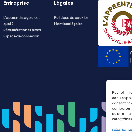
Entreprise
Légales
ENERGIE ET INDUSTRIE
L'apprentissage c'est
Politique de cookies
quoi ?
Mentions légales
NATURE, AGRICULTURE, ENVIRONNEMENT
Rémunération et aides
Espace de connexion
Pour offrir 
cookies pou
consentir à 
comportement
ou de retire
caractéristi
Gérer les se