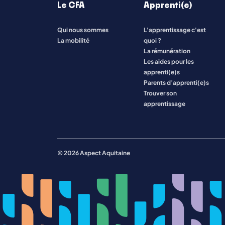
Le CFA
Apprenti(e)
Qui nous sommes
L'apprentissage c'est
Toutes les formations
La mobilité
quoi ?
La rémunération
Les aides pour les
apprenti(e)s
Parents d’apprenti(e)s
Trouver son
apprentissage
© 2026 Aspect Aquitaine