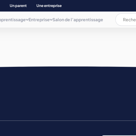
Un parent
Une entreprise
pprentissage
Entreprise
Salon de l’apprentissage
L’apprentissage c’est quoi ?
L’apprentissage c’est quoi ?
Les documents
AUDIOVISUEL, COMMUNICAT. INFORMATIQUE
ation
La rémunération
La rémunération et les aides
Plaquette
BIEN ETRE
Les aides pour les apprenti(e)s
Déposer une annonce
Mémo de l'apprentissage
Parents d’apprenti(e)s
BTP ET NEGOCE MAT. CONSTRUCT.
Trouver son apprentissage
COMMERCE, GESTION COMPTA. ET ADMINIS.