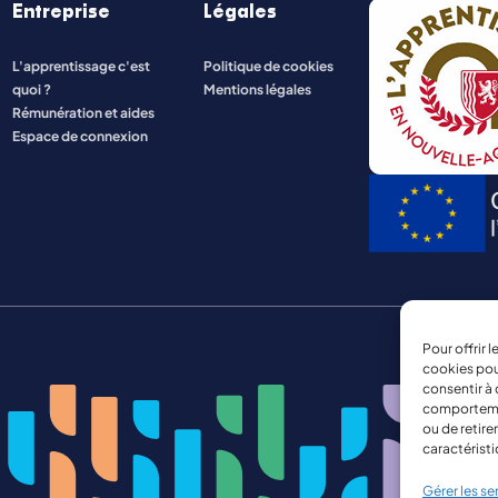
Entreprise
Légales
ENERGIE ET INDUSTRIE
L'apprentissage c'est
Politique de cookies
quoi ?
Mentions légales
NATURE, AGRICULTURE, ENVIRONNEMENT
Rémunération et aides
Espace de connexion
Pour offrir 
cookies pou
consentir à 
comportement
ou de retire
caractéristi
Gérer les se