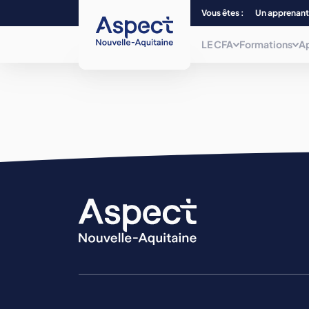
Vous êtes :
Un apprenant
LE CFA
Formations
A
Qui sommes-nous ?
Choisissez parmi plus de 240
formations, du CAP au Bac + 5 et/ou
titre
Nos centres de form
de niveau 7, dans 12 filières
professionnelles.
La mobilité
Nos formations
La mission inclusion