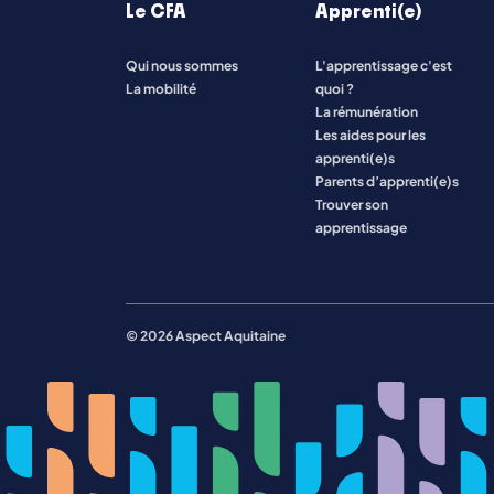
Le CFA
Apprenti(e)
Qui nous sommes
L'apprentissage c'est
Toutes les formations
La mobilité
quoi ?
La rémunération
Les aides pour les
apprenti(e)s
Parents d’apprenti(e)s
Trouver son
apprentissage
© 2026 Aspect Aquitaine