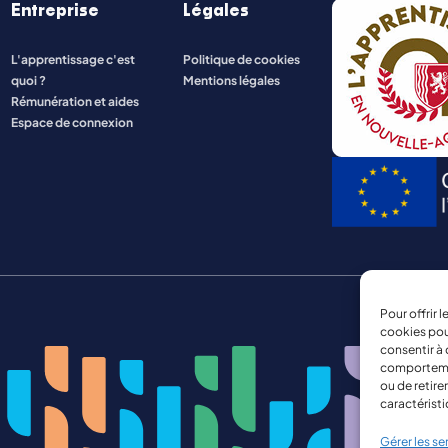
Entreprise
Légales
ENERGIE ET INDUSTRIE
L'apprentissage c'est
Politique de cookies
quoi ?
Mentions légales
NATURE, AGRICULTURE, ENVIRONNEMENT
Rémunération et aides
Espace de connexion
Pour offrir 
cookies pou
consentir à 
comportement
ou de retire
caractéristi
Gérer les se