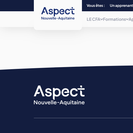
Vous êtes :
Un apprenant
LE CFA
Formations
A
Qui sommes-nous ?
Choisissez parmi plus de 240
formations, du CAP au Bac + 5 et/ou
titre
Nos centres de form
de niveau 7, dans 12 filières
professionnelles.
La mobilité
Nos formations
La mission inclusion