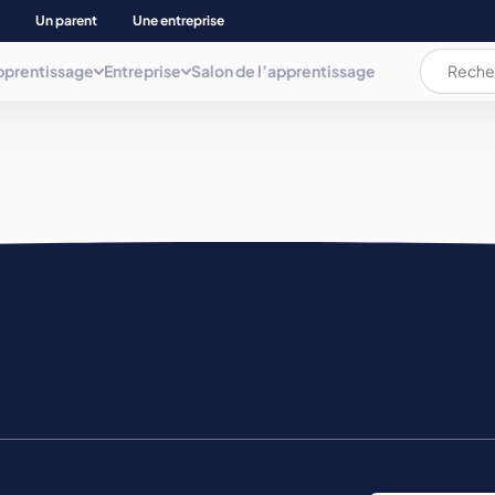
Un parent
Une entreprise
pprentissage
Entreprise
Salon de l’apprentissage
L’apprentissage c’est quoi ?
L’apprentissage c’est quoi ?
Les documents
AUDIOVISUEL, COMMUNICAT. INFORMATIQUE
ation
La rémunération
La rémunération et les aides
Plaquette
BIEN ETRE
Les aides pour les apprenti(e)s
Déposer une annonce
Mémo de l'apprentissage
Parents d’apprenti(e)s
BTP ET NEGOCE MAT. CONSTRUCT.
Trouver son apprentissage
COMMERCE, GESTION COMPTA. ET ADMINIS.