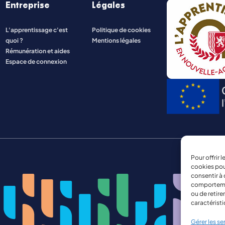
Entreprise
Légales
ENERGIE ET INDUSTRIE
L'apprentissage c'est
Politique de cookies
quoi ?
Mentions légales
NATURE, AGRICULTURE, ENVIRONNEMENT
Rémunération et aides
Espace de connexion
Pour offrir 
cookies pou
consentir à 
comportement
ou de retire
caractéristi
Gérer les se