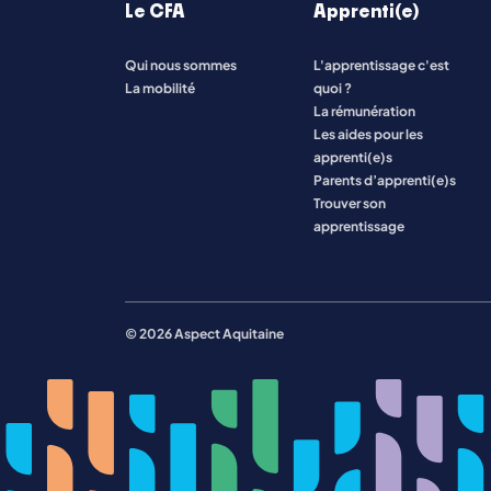
Le CFA
Apprenti(e)
Qui nous sommes
L'apprentissage c'est
Toutes les formations
La mobilité
quoi ?
La rémunération
Les aides pour les
apprenti(e)s
Parents d’apprenti(e)s
Trouver son
apprentissage
© 2026 Aspect Aquitaine