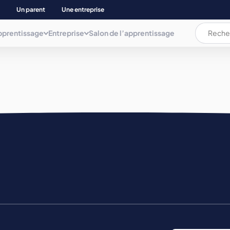
Un parent
Une entreprise
pprentissage
Entreprise
Salon de l’apprentissage
L’apprentissage c’est quoi ?
L’apprentissage c’est quoi ?
Les documents
AUDIOVISUEL, COMMUNICAT. INFORMATIQUE
ation
La rémunération
La rémunération et les aides
Plaquette
BIEN ETRE
Les aides pour les apprenti(e)s
Déposer une annonce
Mémo de l'apprentissage
Parents d’apprenti(e)s
BTP ET NEGOCE MAT. CONSTRUCT.
Trouver son apprentissage
COMMERCE, GESTION COMPTA. ET ADMINIS.