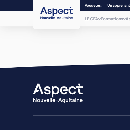
Vous êtes :
Un apprenant
LE CFA
Formations
A
Qui sommes-nous ?
Choisissez parmi plus de 240
formations, du CAP au Bac + 5 et/ou
titre
Nos centres de form
de niveau 7, dans 12 filières
professionnelles.
La mobilité
Nos formations
La mission inclusion