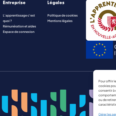
Entreprise
Légales
ENERGIE ET INDUSTRIE
L'apprentissage c'est
Politique de cookies
quoi ?
Mentions légales
NATURE, AGRICULTURE, ENVIRONNEMENT
Rémunération et aides
Espace de connexion
Pour offrir 
cookies pou
consentir à 
comportement
ou de retire
caractéristi
Gérer les se