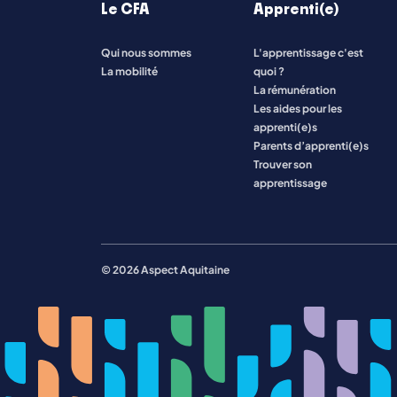
Le CFA
Apprenti(e)
Qui nous sommes
L'apprentissage c'est
Toutes les formations
La mobilité
quoi ?
La rémunération
Les aides pour les
apprenti(e)s
Parents d’apprenti(e)s
Trouver son
apprentissage
© 2026 Aspect Aquitaine