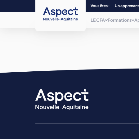
Vous êtes :
Un apprenant
LE CFA
Formations
A
Qui sommes-nous ?
Choisissez parmi plus de 240
formations, du CAP au Bac + 5 et/ou
titre
Nos centres de form
de niveau 7, dans 12 filières
professionnelles.
La mobilité
Nos formations
La mission inclusion