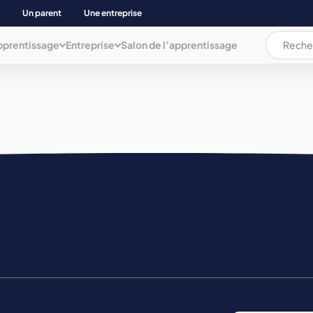
Un parent
Une entreprise
pprentissage
Entreprise
Salon de l’apprentissage
L’apprentissage c’est quoi ?
L’apprentissage c’est quoi ?
Les documents
AUDIOVISUEL, COMMUNICAT. INFORMATIQUE
ation
La rémunération
La rémunération et les aides
Plaquette
BIEN ETRE
Les aides pour les apprenti(e)s
Déposer une annonce
Mémo de l'apprentissage
Parents d’apprenti(e)s
BTP ET NEGOCE MAT. CONSTRUCT.
Trouver son apprentissage
COMMERCE, GESTION COMPTA. ET ADMINIS.