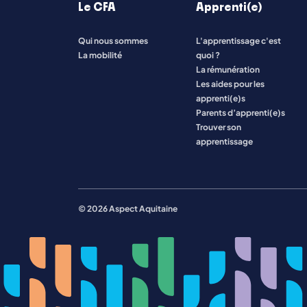
Le CFA
Apprenti(e)
Qui nous sommes
L'apprentissage c'est
Toutes les formations
La mobilité
quoi ?
La rémunération
Les aides pour les
apprenti(e)s
Parents d’apprenti(e)s
Trouver son
apprentissage
© 2026 Aspect Aquitaine