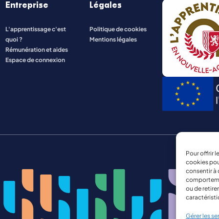
Entreprise
Légales
ENERGIE ET INDUSTRIE
L'apprentissage c'est
Politique de cookies
quoi ?
Mentions légales
NATURE, AGRICULTURE, ENVIRONNEMENT
Rémunération et aides
Espace de connexion
Pour offrir 
cookies pou
consentir à 
comportement
ou de retire
caractéristi
Gérer les se