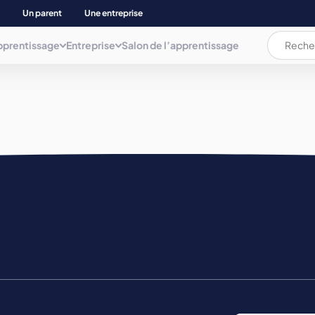
Un parent
Une entreprise
pprentissage
Entreprise
Salon de l’apprentissage
L’apprentissage c’est quoi ?
L’apprentissage c’est quoi ?
Les documents
AUDIOVISUEL, COMMUNICAT. INFORMATIQUE
ation
La rémunération
La rémunération et les aides
Plaquette
BIEN ETRE
Les aides pour les apprenti(e)s
Déposer une annonce
Mémo de l'apprentissage
Parents d’apprenti(e)s
BTP ET NEGOCE MAT. CONSTRUCT.
Trouver son apprentissage
COMMERCE, GESTION COMPTA. ET ADMINIS.