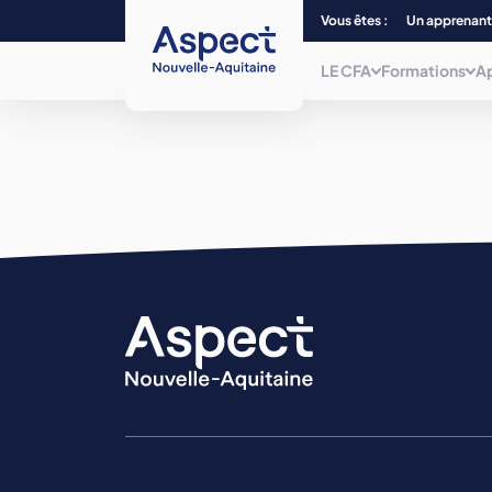
Vous êtes :
Un apprenant
LE CFA
Formations
A
Qui sommes-nous ?
Choisissez parmi plus de 240
formations, du CAP au Bac + 5 et/ou
titre
Nos centres de form
de niveau 7, dans 12 filières
professionnelles.
La mobilité
Nos formations
La mission inclusion