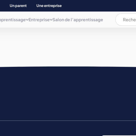
Un parent
Une entreprise
pprentissage
Entreprise
Salon de l’apprentissage
L’apprentissage c’est quoi ?
L’apprentissage c’est quoi ?
Les documents
AUDIOVISUEL, COMMUNICAT. INFORMATIQUE
ation
La rémunération
La rémunération et les aides
Plaquette
BIEN ETRE
Les aides pour les apprenti(e)s
Déposer une annonce
Mémo de l'apprentissage
Parents d’apprenti(e)s
BTP ET NEGOCE MAT. CONSTRUCT.
Trouver son apprentissage
COMMERCE, GESTION COMPTA. ET ADMINIS.