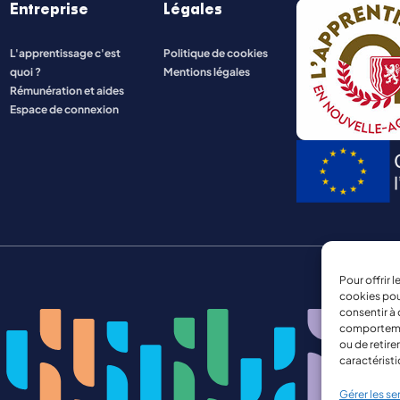
Entreprise
Légales
ENERGIE ET INDUSTRIE
L'apprentissage c'est
Politique de cookies
quoi ?
Mentions légales
NATURE, AGRICULTURE, ENVIRONNEMENT
Rémunération et aides
Espace de connexion
Pour offrir 
cookies pou
consentir à 
comportement
ou de retire
caractéristi
Gérer les se