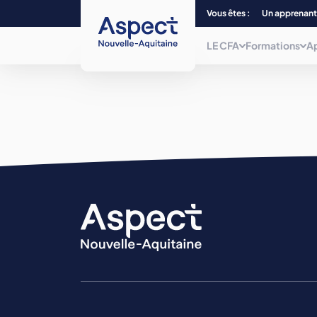
Vous êtes :
Un apprenant
LE CFA
Formations
A
Qui sommes-nous ?
Choisissez parmi plus de 240
formations, du CAP au Bac + 5 et/ou
titre
Nos centres de form
de niveau 7, dans 12 filières
professionnelles.
La mobilité
Nos formations
La mission inclusion