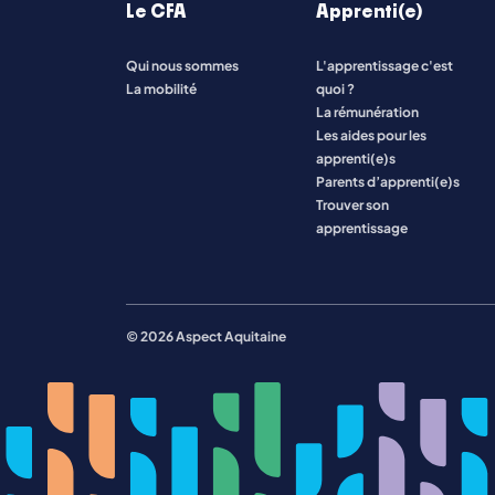
Le CFA
Apprenti(e)
Qui nous sommes
L'apprentissage c'est
Toutes les formations
La mobilité
quoi ?
La rémunération
Les aides pour les
apprenti(e)s
Parents d’apprenti(e)s
Trouver son
apprentissage
© 2026 Aspect Aquitaine