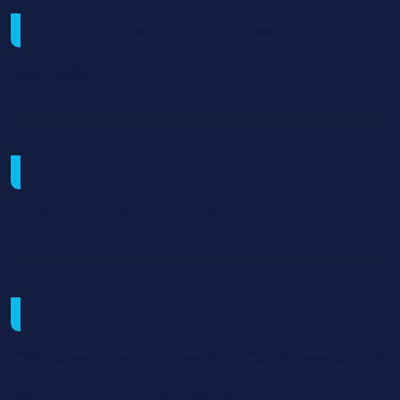
Examen / Modalités d'évaluation
A compléter
Validation fin de formation
Diplôme ou certif. inscrite au RNCP
Suites de parcours
"Titre niveau 6 (bac+3) Chargé de clientèle assurance et
banque
Titre niveau 7 (bac+5) Manager de l'assurance"