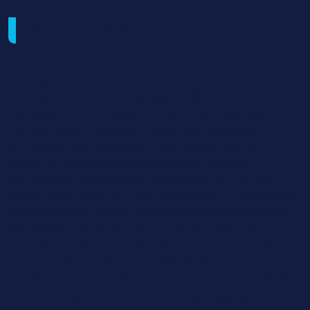
Objectifs de la formation
Les titulaires d’un BTS Assurance exerceront des postes
correspondent principalement à deux familles de
métiers dont les fonctions essentielles sont :
- la distribution de produits et services d’assurance.
Cette activité s’exerce en face à face ou à distance,
principalement en agence, mais aussi au sein de
plateformes spécialisées (téléphone, courrier
électronique, messagerie instantanée, etc.) ou, sur
rendez-vous, chez les clients et prospects. Les conseils
donnés peuvent relever des assurances de biens et de
responsabilités ou des assurances de personnes,
notamment l’épargne et la prévoyance, et s’adresser
aux particuliers comme aux professionnels. Les
appellations principales de postes sont « conseiller de
clientèle », ou au sein des entreprises d’assurances «