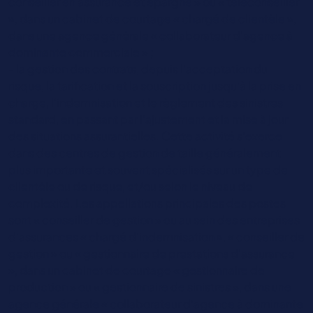
conseiller en assurance et épargne » ou « téléconseiller
», dans un cabinet de courtage « chargé de clientèle »,
dans une agence générale « collaborateur d’agence à
dominante commerciale » ;
- la gestion des contrats, depuis l’acceptation du
risque, la tarification et la souscription jusqu’à la prise en
charge, l’indemnisation et le règlement des sinistres
standard, en passant par l’ajustement et la mise à jour
des situations assurantielles. Cette activité s’exerce
dans des centres de gestion de taille généralement
plus importante et souvent spécialisés sur un type de
clientèle ou de risque, et/ou selon le niveau de
complexité. Les appellations principales des postes
sont « conseiller de gestion » ou au sein des entreprises
d’assurances « chargé d’indemnisation », « conseiller de
gestion » ou « gestionnaire de prestations d’assurance
», dans un cabinet de courtage « gestionnaire de
production » ou « gestionnaire de sinistres », dans une
agence générale « collaborateur d’agence à dominante