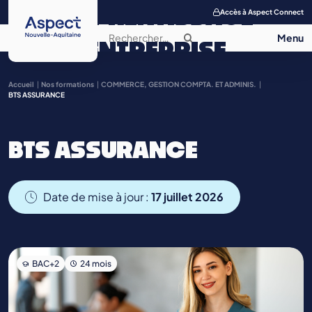
APPRENTISSAGE
Accès à Aspect Connect
ENTREPRISE
SALON DE
Accueil
Nos formations
COMMERCE, GESTION COMPTA. ET ADMINIS.
BTS ASSURANCE
L’APPRENTISSAGE
BTS ASSURANCE
CONTACT
Date de mise à jour :
17 juillet 2026
BAC+2
24 mois