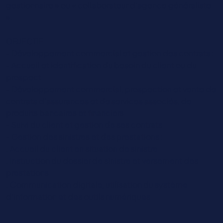
gestionnaire » ou « collaborateur d’agence généraliste
».
OBJECTIF
- Développement commercial et gestion des contrats :
- Accueil et identification du besoin du client ou du
prospect
- Développement commercial, prospection et vente de
contrats d’assurances et de services associés, de
produits bancaires et financiers
- Suivi du client et gestion de ses contrats
- Gestion des sinistres et des prestations :
. Accueil du client en situation de sinistre
. Instruction du dossier de sinistre et versement des
prestations
. Communication digitale, utilisation du système
d'information et des outils numériques