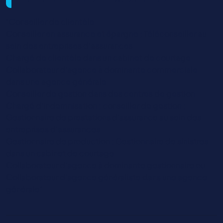
"Conseiller de clientèle
Conseiller en assurance et épargne ; Téléconseiller au
sein des entreprises d’assurances
Chargé de clientèle dans un cabinet de courtage
Collaborateur d’agence à dominante commerciale
dans une agence générale
Conseiller de gestion dans des centres de gestion
Chargé d’indemnisation ; conseiller de gestion ;
Gestionnaire de prestations d’assurance au sein des
entreprises d’assurances
Gestionnaire de production ; Gestionnaire de sinistres
dans un cabinet de courtage
Collaborateur d’agence à dominante gestionnaire ou
Collaborateur d’agence généraliste dans une agence
générale"