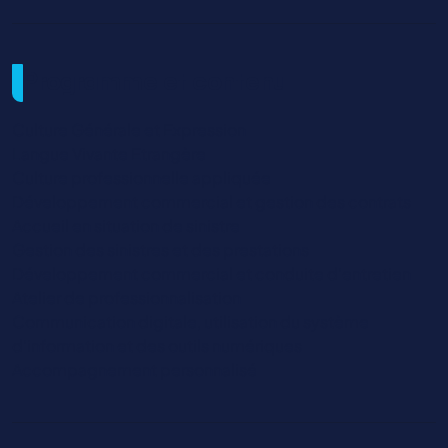
Programme et contenu
Culture Générale et Expression
Langue Vivante Etrangère
Culture professionnelle appliquée
Développement commercial et gestion des contrats
Accueil en situation de sinistre
Gestion des sinistres et des prestations
Développement commercial et conduite d’entretien
Atelier de professionnalisation
Communication digitale, utilisation du système
d’information et des outils numériques
Accompagnement personnalisé