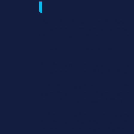
Programme et contenu
1. Bases de l’informatique et des réseaux
Comprendre les ordinateurs, systèmes et 
Découvrir les protocoles et le fonctionnem
2. Introduction à la cybersécurité
Identifier les menaces et attaques courant
Comprendre les enjeux de la sécurité pour
3. Sécurité des systèmes et des données
Apprendre à sécuriser ordinateurs, serveur
Gestion des mots de passe, chiffrement,
4. Détection et prévention des attaques
Identifier les vulnérabilités et analyser les 
Mettre en place des mesures de préventio