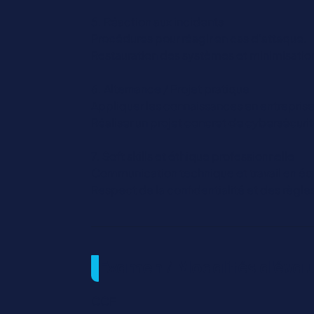
5. Réaction aux incidents
Procédures pour réagir en cas d’attaque.
Restauration des systèmes et minimisatio
6. Alternance / Projet pratique
Appliquer les connaissances en entreprise
Réaliser un projet concret de cybersécurité
7. Soft skills et éthique professionnelle
Communication technique et travail en éq
Respect de la confidentialité et des règle
Examen / Modalités d'éval
CCF