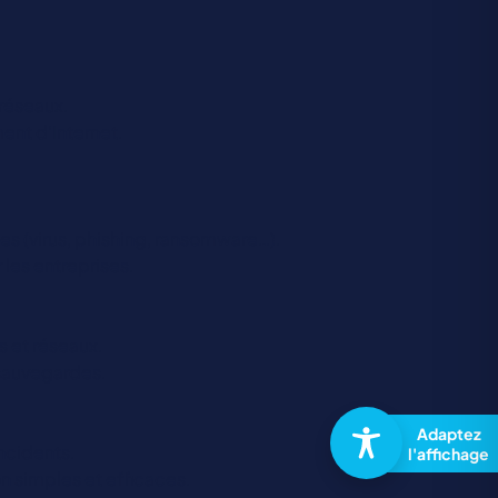
réseaux.
ent d’Internet.
es (virus, phishing, ransomware…).
 les entreprises.
s et réseaux.
 sauvegardes.
incidents.
n simples et efficaces.