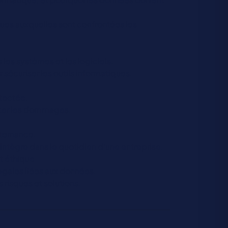
ques auxquelles sont confrontées les
 les systèmes et les logiciels.
 sécuriser les outils informatiques.
étectée.
miter les dommages.
lternance.
tègre dans le quotidien d’une entreprise.
t éthique
légales liées aux données.
 risques et solutions.