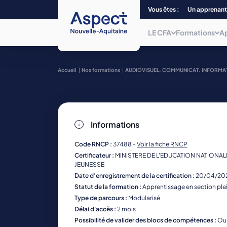
Vous êtes :
Un apprenant
LE CFA
Formations
A
Qui sommes-nous ?
Choisissez parmi plus de 240
Accueil
Nos formations
AUDIOVISUEL, COMMUNICAT. INFORMA
formations, du CAP au Bac + 5 et/ou
titre
Nos centres de form
de niveau 7, dans 12 filières
professionnelles.
La mobilité
Informations
Nos formations
La mission inclusion
Code RNCP :
37488 -
Voir la fiche RNCP
Certificateur :
MINISTERE DE L'EDUCATION NATIONALE
JEUNESSE
Date d’enregistrement de la certification :
20/04/20
Statut de la formation :
Apprentissage en section ple
Type de parcours :
Modularisé
Délai d'accès :
2 mois
Possibilité de valider des blocs de compétences :
Ou