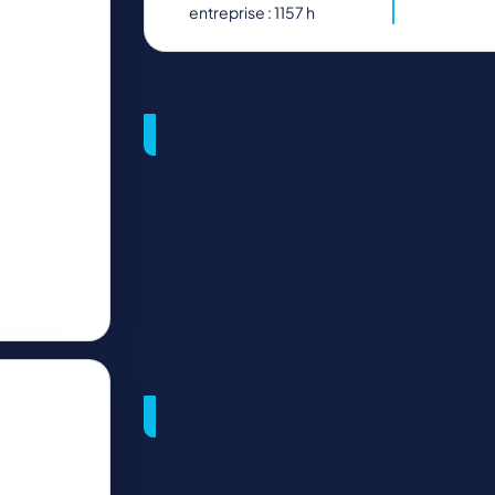
entreprise : 1157 h
Métiers visés et débouché
Technicien / Administrateur sécurité info
Analyste en sécurité des systèmes d’info
Technicien support informatique avec spéc
Assistant cybersécurité / junior SOC (Sec
Gestionnaire de sauvegarde et de restaur
Objectifs de la formation
Comprendre les bases de la cybersécurit
Savoir ce qu’est un réseau, un système in