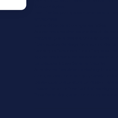
être protégées.
Identifier les principales menaces et atta
entreprises.
Savoir détecter et corriger les failles
Apprendre à repérer les vulnérabilités dans
Mettre en place des solutions simples pour
Être capable de réagir face aux incidents
Savoir quoi faire lorsqu’une attaque est d
Apprendre à restaurer les systèmes et li
Se préparer à travailler en entreprise
Acquérir de l’expérience réelle grâce à l’a
Comprendre comment la cybersécurité s’in
Développer une posture professionnelle e
Respecter la confidentialité et les règles 
Travailler en équipe et communiquer sur les