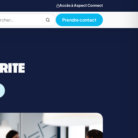
Accès à Aspect Connect
Prendre contact
PRODUCTION ALIMENTAIRE
RITE
QUALI. HYG. SECU. ENVIRONNEMENT
SANTE SOCIAL ET PARAMEDICAL
TOURISME, RESTAUR., LOISIR, HOTELLERIE