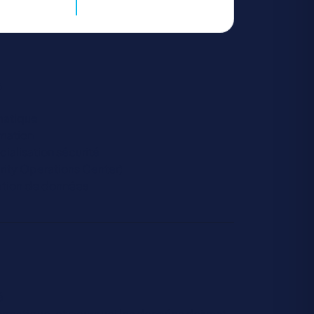
s
rmatique
rmation
ialisation sécurité
urity Operations Center)
ation de données
é
formatique, et pourquoi les données doivent