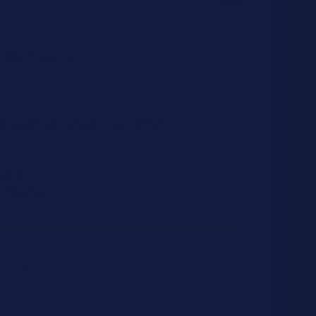
n des impacts.
.
 (audit, sécurisation, surveillance…).
uipe.
s légales.
uation