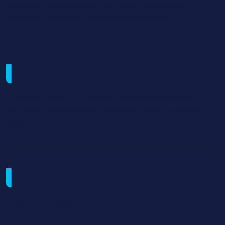
Méthode démonstrative, Méthode interrogative,
Méthode applicative, Méthode heuristique
Modalités d'organisation
2 jours en centre et 3 jours en entreprise/semaine +
Semaines complètes en entreprise selon calendrier
établi
Modalités de sélection
Entretien,#Dossier