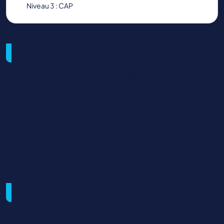
Niveau 3 : CAP
Métiers visés et débouchés
Esthéticien(ne) hautement qualifié(e) ,
Chef(fe) d'entreprise ou directeur(trice) ou gérant(e) ou
responsable d'institut, de centre de beauté, de
parfumerie, de centre d'esthétique spécialisé,
Animateur(trice) de vente auprès de la clientèle
Conseiller en image
Objectifs de la formation
Acquérir les compétences pour réaliser des techniques