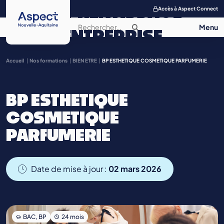
APPRENTISSAGE
Accès à Aspect Connect
ENTREPRISE
SALON DE
Accueil
Nos formations
BIEN ETRE
BP ESTHETIQUE COSMETIQUE PARFUMERIE
L’APPRENTISSAGE
BP ESTHETIQUE
CONTACT
COSMETIQUE
PARFUMERIE
Date de mise à jour :
02 mars 2026
BAC, BP
24 mois