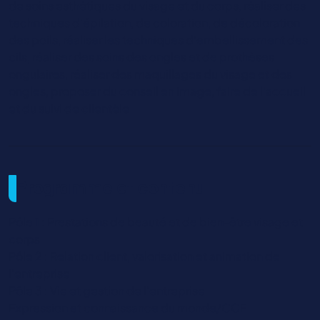
de soins esthétiques du visage et du corps, réaliser des
techniques d'épilation, de coloration, de décoloration
des poils, réaliser les techniques d'embellissement des
cils, réaliser des soins des ongles et de prothèses
ongulaires, réaliser des maquillages du visage et des
ongles, proposer du conseil en image, faire de l'accueil
et du suivi de clientèle
Programme et contenu
Pôle 1 : Prestations de beauté et de bien-être visage et
corps
Pôle 2 : Relation client, valorisation et animation de
l'entreprise
Pôle 3 : Vie et gestion de l'entreprise
Expression et connaissance du monde/CCF