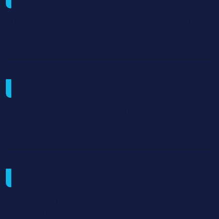
Attestation de fin de formation,#Diplôme ou certif.
inscrite au RNCP
Suites de parcours
Brevet de maîtrise Esthétique, BTS Esthétique,
Cosmétique Parfumerie
Méthodes mobilisées
En présentiel Les formateurs veillent à varier les
méthodes pédagogiques : Méthode affirmative,