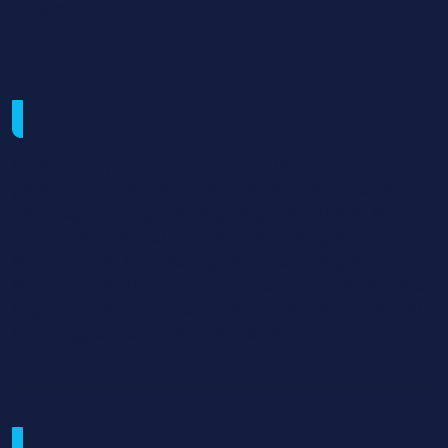
Langue vivante
Examen / Modalités d'évaluation
Examens en ponctuel écrit ou oral. Domaine
professionnel : E.1 : Prestations de beauté et de bien-
être visage et corps - Ecrit pratique et oral, E.2 : Relation
client, valorisation et animation de l’entreprise -
Ponctuel écrit, E.3 : Vie et gestion de l’entreprise -
Ponctuel écrit. Domaine connaissances générales : E.4 :
Expression et connaissance du monde - Ponctuel écrit,
E.5 : Langue vivante - Ponctuel écrit
Validation fin de formation