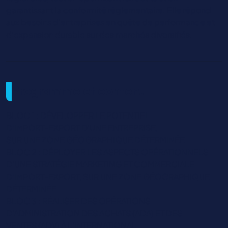
garantissant la conformité réglementaire. Elle répond
aux besoins d’entreprises en quête de performance et
d’expansion durable sur des marchés diversifiés.
Programme et contenu
BLOC 1 : DÉVELOPPER LE POTENTIEL
D’IMPORT-EXPORT D’UNE ENTREPRISE,
SUR UNE ZONE GÉOGRAPHIQUE DÉTERMINÉE
BLOC 2 : DÉPLOYER LES ASPECTS OPÉRATIONNELS
D’UNE STRATÉGIE MARKETING ET COMMERCIALE
D’IMPORT-EXPORT, SUR UNE ZONE GÉOGRAPHIQUE
DÉTERMINÉE
BLOC 3 : RÉALISER DES OPÉRATIONS
D’ADMINISTRATION DES ACHATS (ADA) ET DES
VENTES (ADV) À L’INTERNATIONAL