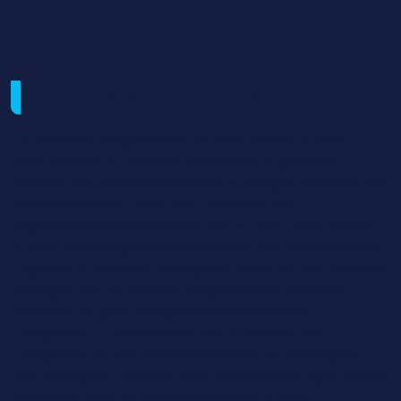
Objectifs de la formation
Le métier de Responsable de Zone Import-Export
s’inscrit dans un contexte économique globalisé,
marqué par l’intensification des échanges commerciaux
internationaux et l’évolution constante des
réglementations douanières. Face à une concurrence
accrue, les entreprises recherchent des professionnels
capables d’identifier des opportunités sur des marchés
stratégiques, de maîtriser les processus d’import-
export et de gérer des projets internationaux
complexes. La certification vise à attester des
compétences des experts capables de développer
des stratégies commerciales adaptées aux spécificités
régionales, tout en optimisant les coûts et en