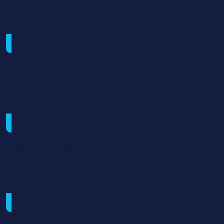
Modalités d'organisation
70 jours de formation
Modalités de sélection
Entretien,#Dossier
Prérequis pédagogiques