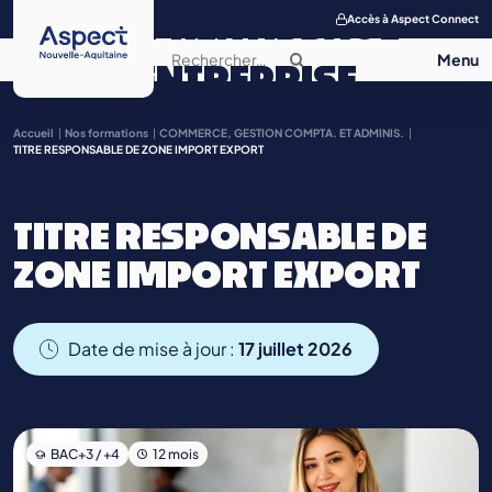
APPRENTISSAGE
Accès à Aspect Connect
ENTREPRISE
SALON DE
Accueil
Nos formations
COMMERCE, GESTION COMPTA. ET ADMINIS.
TITRE RESPONSABLE DE ZONE IMPORT EXPORT
L’APPRENTISSAGE
TITRE RESPONSABLE DE
CONTACT
ZONE IMPORT EXPORT
Date de mise à jour :
17 juillet 2026
BAC+3 / +4
12 mois