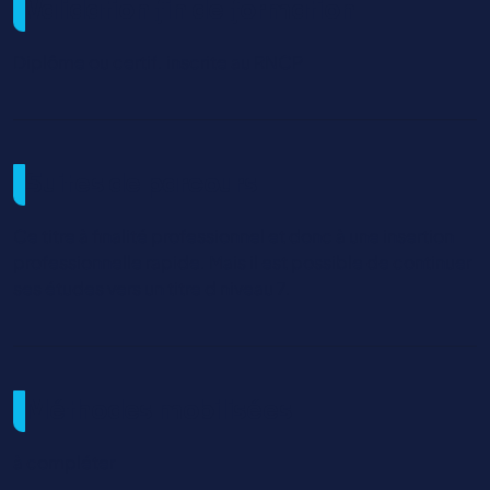
Validation fin de formation
Diplôme ou certif. inscrite au RNCP
Suites de parcours
Ce titre à finalité professionnel et donc à une insertion
professionnelle rapide. Mais il est possible de continuer
ses études vers un titre d niveau 7.
Méthodes mobilisées
à compléter