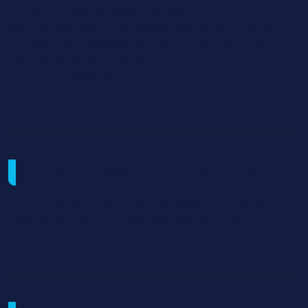
BLOC 4 : COORDONNER LES ASPECTS
RÉGLEMENTAIRES ET LOGISTIQUES DE PROJETS DE
COOPÉRATION INTERNATIONALE, SUR UNE ZONE
GÉOGRAPHIQUE DONNÉE
BLOC 5 : COMPÉTENCES TRANSVERSALES
Examen / Modalités d'évaluation
Cas pratiques écrits et oraux et mises en situations
professionnelles reconstituées, en français et en
anglais. (ponctuel)