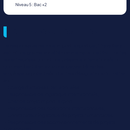
Niveau 5 : Bac +2
Métiers visés et débouchés
Le responsable de zone import-export peut travailler au
sein d’une grande société comme dans une PME. Toutes
les entreprises qui ont une présence internationale ou
qui cherchent à en avoir une, peuvent être des
employeurs potentiels. D’autres désignations du métier
sont :
­ - Chargé d’affaires internationales,
­ - Responsable de logistique internationale,
­ - Chef de projet import-export,
­ - Responsable des opérations internationales,
­ - Coordinateur logistique de projets humanitaires,
­ - Responsable des approvisionnements de projets
humanitaires.