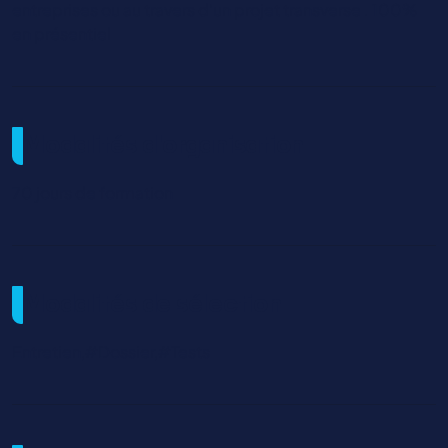
entreprises ou au travers d'un projet transverse . 100%
en présentiel
Modalités d'organisation
70 jours de formation
Modalités de sélection
Entretien,#Dossier,#Tests