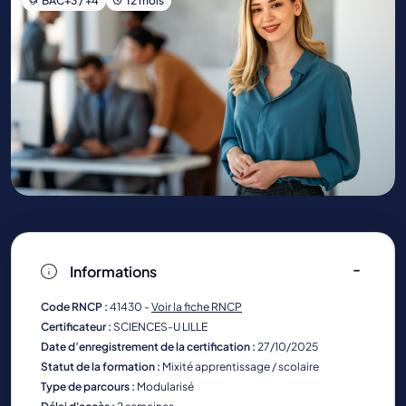
BAC+3 / +4
12 mois
Informations
Code RNCP :
41430 -
Voir la fiche RNCP
Certificateur :
SCIENCES-U LILLE
Date d’enregistrement de la certification :
27/10/2025
Statut de la formation :
Mixité apprentissage / scolaire
Type de parcours :
Modularisé