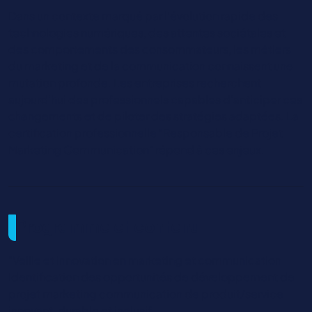
Dans un contexte marqué par l’évolution rapide des
technologies numériques, des attentes sociétales et
des comportements des consommateurs, les métiers
du marketing et de la communication connaissent une
mutation profonde. Les entreprises recherchent
aujourd’hui des professionnels capables d’anticiper ces
changements et de piloter des stratégies adaptées. La
certification professionnelle "Responsable de Projet
Marketing Communication" répond à ces enjeux.
Programme et contenu
"Veille et innovation en marketing et communication
Identification des opportunités de développement de
projet marketing communication de produit/service
innovant, durable et inclusif