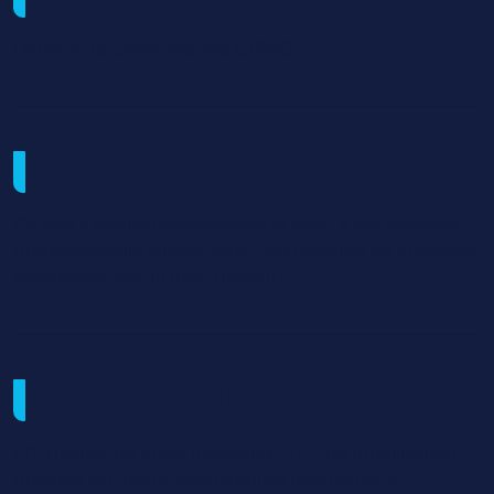
Diplôme ou certif. inscrite au RNCP
Suites de parcours
Ce titre à finalité professionnel et donc à une insertion
professionnelle rapide. Mais il est possible de continuer
ses études vers un titre d niveau 7.
Méthodes mobilisées
400 heures de cours théorique + 100 de mobilisation
pratique sur des problématiques rencontrés en