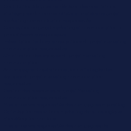
Contribution à la prise de décision des orientations
stratégiques du commanditaire en matière de projet
marketing communication responsable
Conception du projet marketing et communication du
produit/service responsable
Présentation technique des actions du projet marketing
communication responsable
Structuration des équipes du projet marketing
communication
Accompagnent opérationnel, inclusif et agile des
équipes du projet marketing communication
responsable
Gestion des ressources du projet Marketing
communication responsable
Mise en œuvre responsable des campagnes marketing
Optimisation des actions marketing dans une logique
d’amélioration continue
Mise en œuvre responsable des campagnes de