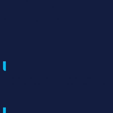
communication
Optimisation des actions de communication dans une
logique d’amélioration continue
Mise en œuvre responsable des campagnes
commerciales
Optimisation des actions commerciales dans une
logique d’amélioration continue"
Examen / Modalités d'évaluation
Etude de cas Mise en situation professionnelle,
Soutenance orale, Rapport d'activité , 100% ponctuel
Validation fin de formation