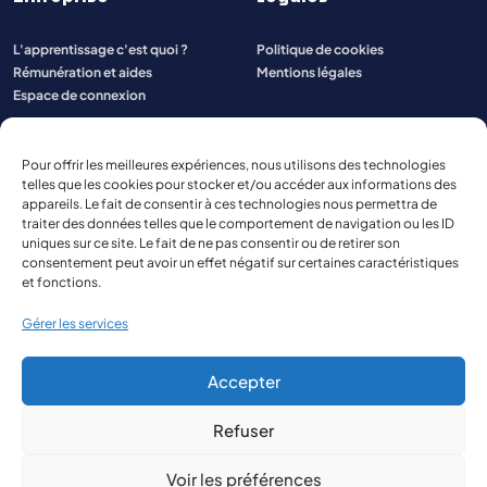
L'apprentissage c'est quoi ?
Politique de cookies
Rémunération et aides
Mentions légales
Espace de connexion
Pour offrir les meilleures expériences, nous utilisons des technologies
telles que les cookies pour stocker et/ou accéder aux informations des
appareils. Le fait de consentir à ces technologies nous permettra de
traiter des données telles que le comportement de navigation ou les ID
uniques sur ce site. Le fait de ne pas consentir ou de retirer son
consentement peut avoir un effet négatif sur certaines caractéristiques
et fonctions.
Gérer les services
Accepter
Refuser
© 2026 Aspect Aquitaine
Site réalisé par
The Kub
Voir les préférences