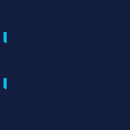
formation "
Validation fin de formation
Diplôme ou certif. inscrite au RNCP,#Autre diplôme
Suites de parcours
Licence, Master, concours administratifs, Ecole de
commerce et de gestion