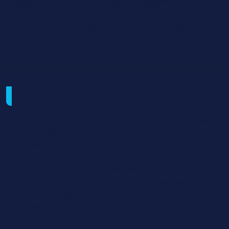
Assistant de Direction ; Assistant de gestion ; Assistant
administratif du personnel ; Assistant manager ;
Fonctions administratives, Fonctions comptables ;
Fonctions commerciales
Objectifs de la formation
"Les titulaires du diplôme seront capables de réaliser
des activités qui peuvent être regroupées en quatre
domaines :
participer à la gestion opérationnelle de l'entreprise
notamment par leur implication dans la gestion des
relations avec les clients et fournisseurs dans ses
dimensions administrative, humaine, comptable, ou
encore commerciale (gérer la relation avec les clients et