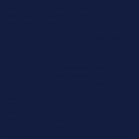
les fournisseurs de la PME) ;
contribuer à la gestion des risques et donc veiller aux
conditions de la pérennité de l’entreprise par
l’adaptation aux évolutions de son environnement
(participer à la gestion des risques de la PME) ;
gérer le personnel et participer à la valorisation des
ressources humaines (gérer le personnel et contribuer à
la gestion des ressources humaines de la PME) ;
contribuer à l’amélioration de l’efficacité de l’entreprise
par l'amélioration de son organisation, soutenir et
accompagner son développement en participant au
suivi de l'activité par la production d’informations et la
mise en place d’indicateurs soumis à la direction
(soutenir le fonctionnement et le développement de la
PME).
Objectif
Rechercher des clients par prospection ou pour
répondre à un appel d’offres
Traiter la demande du client (de la demande de devis