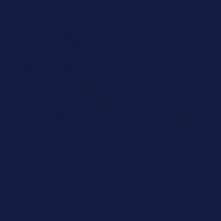
ces éléments
Organiser les élections des représentants du personnel
Participer à la gestion des ressources humaines
Contribuer à la cohésion interne du personnel de
l'entreprise
Représenter, analyser, améliorer le système
d’information de la PME
Améliorer des processus « support » et organiser et
suivre les activités de la PME
Participer au développement commercial de la PME et à
la fidélisation de la clientèle
Accompagner le déploiement du plan de
communication de la PME
Analyser l’activité de la PME
Produire et analyser des informations de nature
financière
Identifier les facteurs explicatifs de la performance
commerciale et financière