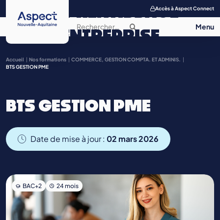
APPRENTISSAGE
Accès à Aspect Connect
ENTREPRISE
SALON DE
Accueil
Nos formations
COMMERCE, GESTION COMPTA. ET ADMINIS.
BTS GESTION PME
L’APPRENTISSAGE
BTS GESTION PME
CONTACT
Date de mise à jour :
02 mars 2026
BAC+2
24 mois