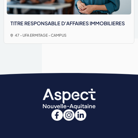
TITRE RESPONSABLE D'AFFAIRES IMMOBILIERES
47 - UFA ERMITAGE - CAMPUS