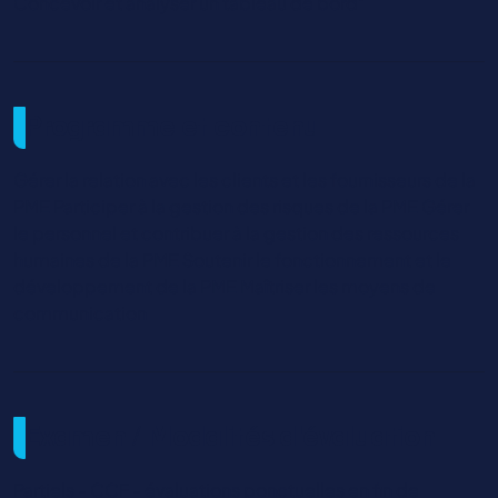
Concevoir et analyser un tableau de bord"
Programme et contenu
Gérer la relation avec les clients et les fournisseurs de la
PME Participer à la gestion des risques de la PME Gérer
le personnel et contribuer à la gestion des ressources
humaines de la PME Soutenir le fonctionnement et le
développement de la PME Maîtriser les moyens de
communication
Examen / Modalités d'évaluation
Partiels - CCF - évaluations ponctuelles en fin de