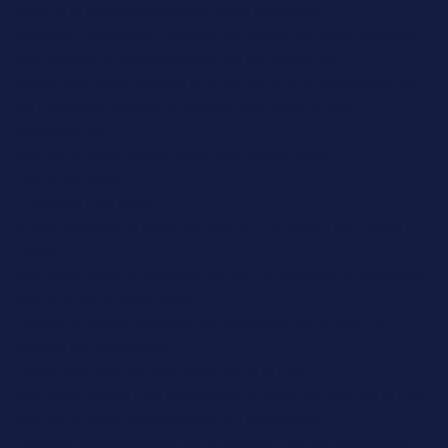
jusqu’à la relance des éventuels impayés)
Informer, conseiller, orienter et traiter les réclamations
Rechercher et sélectionner les fournisseurs
Passer les commandes d’achat et d’immobilisation et
les contrôler, valider le règlement, évaluer les
fournisseurs
Assurer le suivi comptable des opérations
commerciales
Conduire une veille
Accompagner la mise en place d’un travail en mode «
projet »
Identifier, évaluer les risques de l’entreprise et proposer
des actions correctrices
Évaluer et suivre les risques financiers de la PME en
termes de trésorerie
Gérer des risques identifiés dans la PME
Mettre en place une démarche qualité au sein de la PME
Assurer le suivi administratif du personnel
Préparer les éléments de la paie et communiquer sur