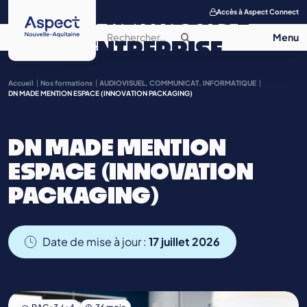
APPRENTISSAGE
Accès à Aspect Connect
ENTREPRISE
SALON DE
Accueil
Nos formations
AUDIOVISUEL, COMMUNICAT. INFORMATIQUE
DN MADE MENTION ESPACE (INNOVATION PACKAGING)
L’APPRENTISSAGE
DN MADE MENTION
CONTACT
ESPACE (INNOVATION
PACKAGING)
Date de mise à jour :
17 juillet 2026