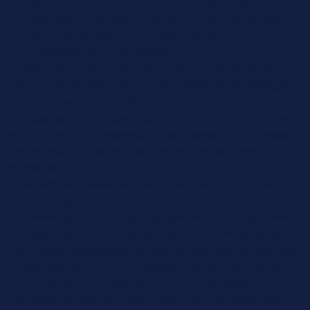
Le titulaire du DN MADE mention graphisme est
susceptible d’intervenir dans les fonctions suivantes :
- l’analyse du besoin, du contexte, du secteur
concurrentiel, de la commande ;
- l’élaboration du cahier des charges ou brief client,
d’instructions créatives ou brief créatif, de la stratégie
de communication et de médiation;
- l’organisation, la hiérarchisation, la planification, le suivi
et le contrôle de l’ensemble des phases du processus
de de création, de conception, de production et
d’édition;
- l’expertise croisée des méthodes de conception et
des processus de fabrication ;
- la définition de concepts, la formulation d’hypothèses
par des scénarios, des story-boards, des maquettes,
des croquis et dessins d’intention, des simulations, des
modélisations 2D, 3D, photographies, et leur évaluation
conduisant à des choix de solutions appropriées ;
- la définition des moyens et des coûts de médiation,