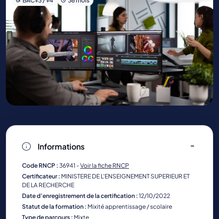
BAC+3 / +4
36 mois
Informations
Code RNCP :
36941 -
Voir la fiche RNCP
Certificateur :
MINISTERE DE L'ENSEIGNEMENT SUPERIEUR ET
DE LA RECHERCHE
Date d’enregistrement de la certification :
12/10/2022
Statut de la formation :
Mixité apprentissage / scolaire
Type de parcours :
Mixte