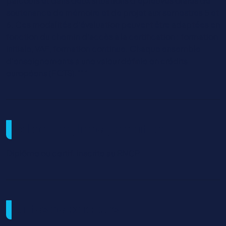
parcours et dans deux situations d’épreuves orales de
soutenance de mémoire et de projet aux semestres 5 et
6. Ces modalités d’évaluation peuvent être adaptées en
fonction du chemin d’accès à la certification : formation
initiale, VAE, formation continue. Chaque ensemble
d'enseignements a une valeur définie en crédits
européens (ECTS)."" "
Validation fin de formation
Diplôme ou certif. inscrite au RNCP
Suites de parcours