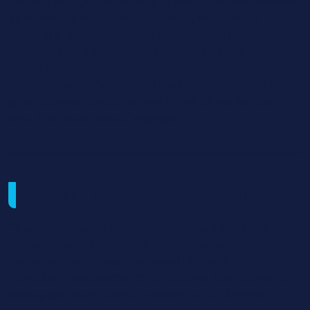
planifier et organiser les étapes de conception, de mise
en œuvre, de réalisation d’un projet, en assurer la
faisabilité, la régulation et le suivi du de sa production
pour le mener à son terme dans les meilleures
conditions ;
communiquer efficacement ses idées, oralement et
graphiquement, et collaborer au sein d’une équipe et
avec tous les acteurs d’un projet.
Examen / Modalités d'évaluation
""Les modalités du contrôle permettent de vérifier
l'acquisition de l'ensemble des aptitudes,
connaissances, compétences et blocs de
compétences constitutifs du diplôme. Ces éléments
sont appréciés en contrôle continu sur la durée du