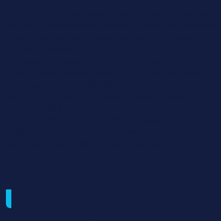
Le DN MADE mention espace certifie les compétences
de futurs professionnels capables d’exercer leur activité
en tant que designers d’espace au sein d’équipes
pluridisciplinaires.
Le designer d’espace contribue à l’élaboration et à la
mise en œuvre des processus d’étude, de conception,
de mise au point, de réalisation, de maîtrise d’œuvre et
de communication de projets de design d’espace qu’ils
soient relatifs à l’aménagement d’un site, l’agencement
d’un cadre de vie, la conception et réalisation
d’éléments mobiliers, la mise en relation d’un public
avec des événements culturels ou sociaux...
Programme et contenu