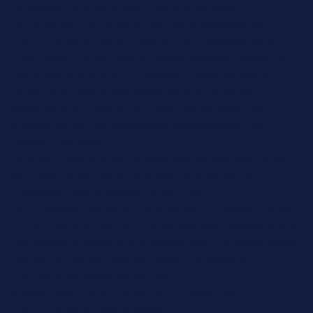
de réalisation et de production graphiques ;
- la participation à la définition de la stratégie de
communication, de diffusion et de médiatisation du
projet, ainsi que sa mise en œuvre pouvant intégrer, le
cas échéant, une communication événementielle ;
- la veille culturelle, technologique et juridique
inhérente à sa mission de conseil en lien avec les
représentants des organismes professionnels de
design graphique ;
- la collaboration avec les organismes, les institutions,
les collectivités, les entreprises qui sont partie-
prenantes dans la réalisation du projet ;
- la promotion de son activité, de sa profession, de son
métier. Les activités qui lui sont confiées nécessitent, à
des niveaux d’exigence variables, des connaissances et
des aptitudes méthodologiques, pratiques et
comportementales, telles que :
repérer, interpréter, décrypter un besoin de
communication, une situation ;