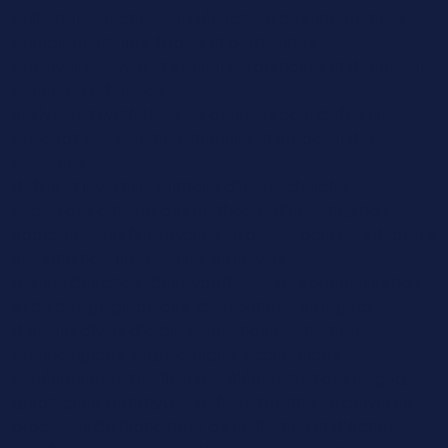
collecter, sélectionner, hiérarchiser des informations
complémentaires, fiables et pertinentes ;
observer, analyser et évaluer les pratiques et des univers
visuels de référence;
analyser et synthétiser les données pour définir un
concept, une narration, formuler et proposer des
scénarios ;
définir et investir le territoire d’une recherche ;
choisir des outils et des méthodes d’investigation
appropriés, les faire évoluer au besoin pour les adapter à
une situation, un contexte, un univers ;
évaluer des choix, des hypothèses de communication
et de design graphique, des solutions au regard
d’enjeux divers d’ordre sémantique, esthétique,
technologique, ergonomique, économique ;
expérimenter et réaliser des éléments et des langages
graphiques, prototyper, définir et mettre en œuvre un
processus de fabrication, de réalisation et d’édition;