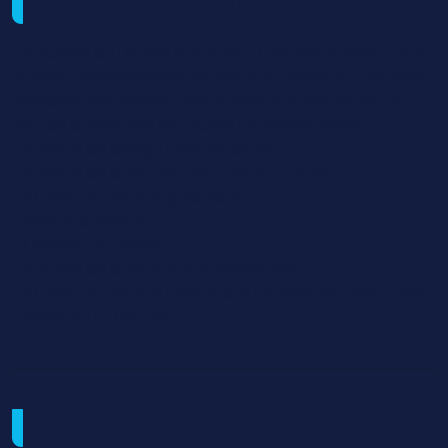
Métiers visés et débouchés
Le titulaire du DN MADE mention Graphisme exerce son
activité professionnelle en tant que designer, graphiste
indépendant, salarié d’entreprise ou entrepreneur, au
sein de différentes structures professionnelles :
- Agence de design indépendante ;
- Agence de publicité, de communication;
- Studio de création graphique
- Maison d’édition
- Organe de presse
- Société de production audiovisuelle
- Studio de création intégré aux organismes, structures
privées ou publiques
Objectifs de la formation