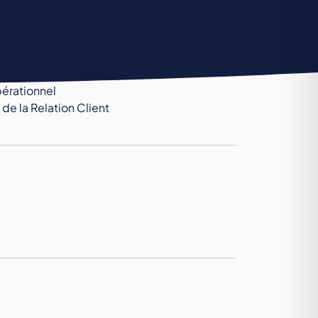
 une poursuite d'études en :
smétique, parfumerie
érationnel
de la Relation Client