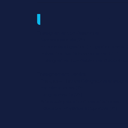
Programme et contenu
Enseignement professionnel :
• Savoirs associés (2h)
• Economie et gestion (1h) gestion admin (
• Prévention Santé Environnement (1h),
• Enseignement professionnel d'accomp
Enseignement Général :
• Français + Histoire Géographie enseigne
• Mathématiques (2h)
• Langue vivante (2h),
• Arts appliqués et cultures artistiques (1h)
• Education Physique et Sportive (2h).