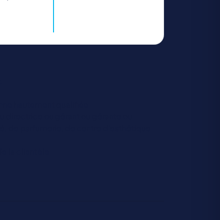
s
enne hautement qualifiée
u directrice ou gérant ou gérante ou
té, de parfumerie, de centre d’esthétique
e la clientèle