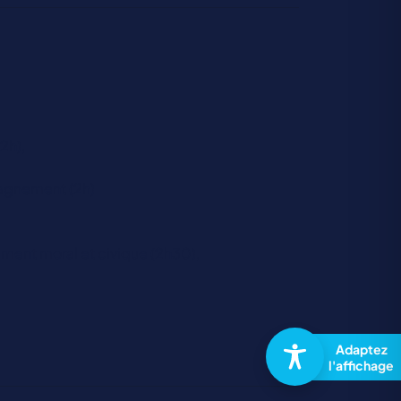
2h),
agnement (2h)
ment moral et civique (2h30),
,