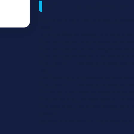
Objectifs de la formation
Le ou la titulaire du baccalauréat profes
un(e)
technicien(ne) hautement qualifié(e) spéci
? Les techniques de soins esthétiques vis
? Les techniques de maquillages visage e
? Les techniques esthétiques liées aux ph
? Le conseil à la clientèle et la vente des
de
parfumerie, et d’accessoires de soins est
? Le conseil à la clientèle et la vente de p
? L’animation de pôles de vente auprès de 
? La formation et l’encadrement du personn
? La gestion technique, administrative et f
centre
esthétique spécialisé, d’une activité ind