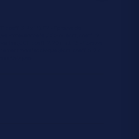
uation
, coeff. 3, 2 x 1 h), E2 – Epreuve de
euve Professionnelle (CCF ou écrit, coeff. 12,
ivantes (CCF, coeff. 2, 20 min), E5 – Epreuve
ement moral et civique (écrit, coeff. 5, 2 x
res artistiques