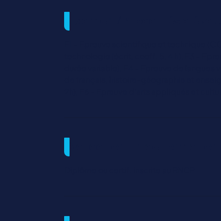
Examen / Modalités d'éval
E1 – Epreuve scientifique et technique (CCF
technologie (écrit, coeff. 5, 4 h), E3 – Epr
durée variable), E4 – Epreuve de langues v
de français, histoire-géographie et enseign
2h), E6 - Epreuve d'arts appliqués et cultu
Validation fin de formation
Diplôme ou certif. inscrite au RNCP