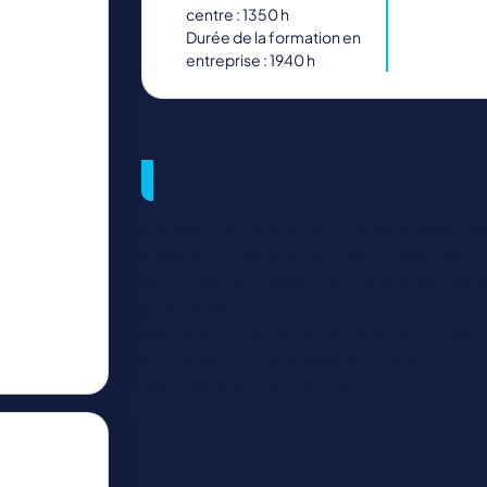
centre : 1350 h
Durée de la formation en
entreprise : 1940 h
Métiers visés et débouché
Esthéticien hautement qualifié, esthétici
Chef ou cheffe d’entreprise ou directeur o
responsable d’institut, de centre de beau
spécialisé
Animateur ou animatrice de vente auprès d
Conseiller ou conseillère en image
Maquilleur ou maquilleuse