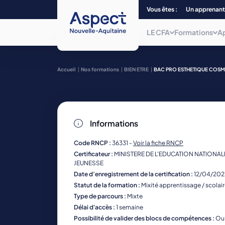
Vous êtes :
Un apprenant
LE CFA
Formations
A
Qui sommes-nous ?
Choisissez parmi plus de 240
Accueil
Nos formations
BIEN ETRE
BAC PRO ESTHETIQUE COSM
formations, du CAP au Bac + 5 et/ou
titre
Nos centres de form
de niveau 7, dans 12 filières
professionnelles.
La mobilité
Informations
Nos formations
La mission inclusion
Code RNCP :
36331 -
Voir la fiche RNCP
Certificateur :
MINISTERE DE L'EDUCATION NATIONALE
JEUNESSE
Date d’enregistrement de la certification :
12/04/202
Statut de la formation :
Mixité apprentissage / scolai
Type de parcours :
Mixte
Délai d'accès :
1 semaine
Possibilité de valider des blocs de compétences :
Ou