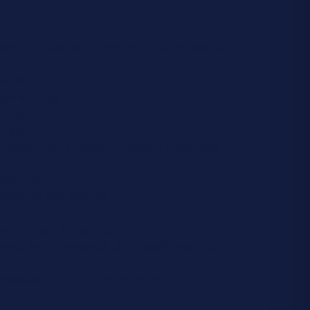
sionnel Esthétique Cosmétique Parfumerie est
alisé(e) dans :
age et corps
t ongles
anères
 produits cosmétiques, d’hygiène corporelle,
hétiques
restations esthétiques
la clientèle
el au sein de l’entreprise
inancière d’un institut, d’une parfumerie, d’un
épendante ou d’un point de vente