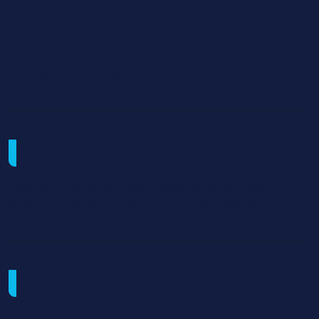
de matériel, Sociétés de prestations évènementiels
Spectacles vivants, Services de communication
audiovisuelle
Licence Professionnelle (voir spécialités)
Concours Louis Lumière et FEMIS
Méthodes mobilisées
Présentiel Salles de classe, plateaux techniques.
Distanciel Plateforme numérique d'apprentissage
Modalités de sélection
Dossier