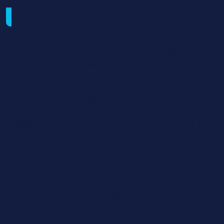
Examen / Modalités d'évaluation
""La formation répond au référentiel du BTS Audiovisuel
Option Techniques d'Ingénierie et d'exploitation des
équipements. La validation des compétences et des
connaissances nécessaires à l’exercice d’un ou des
métiers concernés se fait de manière globale au terme
des 2 années de formation sous forme d’examens
ponctuels et de CCF. E1 : Culture audiovisuelle et
artistique (CAA) (4h) E2 : Anglais (oral/écrit 45 min), E3?:
Physique et technique des équipements et supports
(PTES) 6h(3h+3h), E4?: Techniques et mise en œuvre
(4h), E5?: Epreuve professionnelle de synthèse avec les
sous épreuves?: , E5 1?: Projet à caractère industriel (oral
1h), E5 2: Environnement économique et juridique du
projet (oral 15 min), E6?: Situation en milieu
professionnel (oral 30 min), Epreuve facultative?: EF1?:
Langue vivante (oral 20 min) "" "