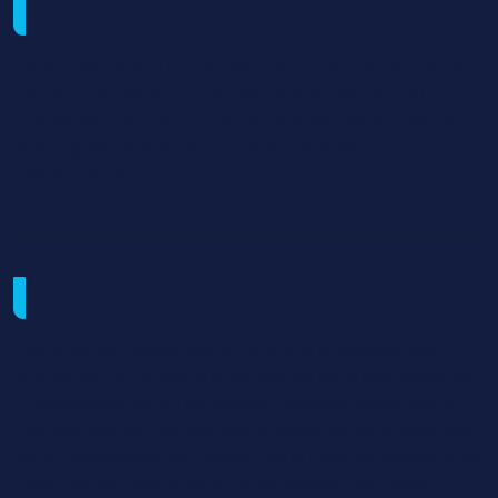
Métiers visés et débouchés
Technicien vidéo/Technicien d'exploitation, technicien
de trafic/de nodal, technicien de maintenance et
d'ingénierie, technicien de régie finale, technicien de
stock/gestionnaire de parc d'équipement
événementiel .
Objectifs de la formation
Cette option forme des techniciens supérieurs qui
acquièrent la culture et la technicité dans leur domaine
d'intervention et qui les rendent opérationnels. Nous
formons des technicien(nes) chargé(e)s de la sélection,
de la coordination technique, de la mise en oeuvre et de
l'exploitation des équipements relatifs à un projet