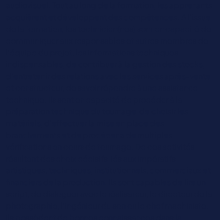
audiovisuel. Tout au long de la formation, les apprenants
acquièrent et développent des compétences. A l'issue
de la formation, les technicien(nes) sont en capacité de
communiquer aux responsables et autres membres de
l’équipe du projet, les informations techniques
indispensables, de contribuer à la gestion des stocks,
d'entretenir des relations avec les services après-vente
et constructeur, de savoir répondre à une assistance
technique. Ils sont en capacité de procéder à la
préparation technique du tournage, de choisir les
matériels, d'effectuer la mise en place des
branchements et de procéder à de multiples
vérifications en cours de tournage. De ces activités
résultent des choix décisifs liés aux impératifs
artistiques, techniques, institutionnels, commerciaux et
financiers de la production. Ils sont capables de lire un
script, de dialoguer avec le réalisateur, le directeur de la
photographie, l’ingénieur du son ou le chef machiniste.
Ils possèdent de bonnes connaissances dans la