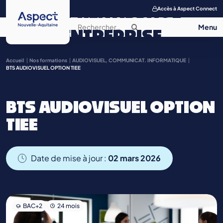
APPRENTISSAGE
Accès à Aspect Connect
ENTREPRISE
SALON DE
Accueil
Nos formations
AUDIOVISUEL, COMMUNICAT. INFORMATIQUE
BTS AUDIOVISUEL OPTION TIEE
L’APPRENTISSAGE
BTS AUDIOVISUEL OPTION
CONTACT
TIEE
Date de mise à jour :
02 mars 2026
BAC+2
24 mois