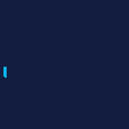
transmission des signaux et techniques numériques, la
synchronisation des flux audio et vidéo, les notions de
codages et décodages de l’information. Ils pratiquent à
la fois la caméra, font la lumière, gèrent la régie
technique pour les émissions. Ils assurent aussi les
trucages en direct.
Programme et contenu
Culture Artistique et Audiovisuelle, Anglais, Sciences
physiques, Économie et Droit, Technologie des
équipements et supports, Techniques et mise en
œuvre.