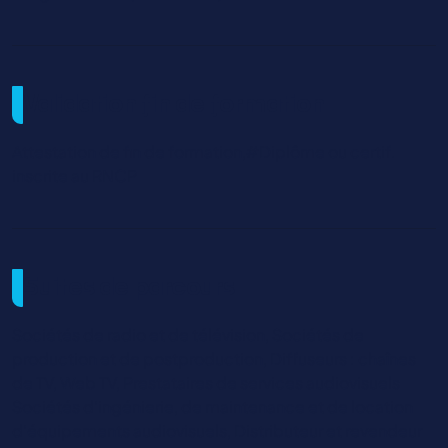
Validation fin de formation
Attestation de fin de formation,#Diplôme ou certif.
inscrite au RNCP
Suites de parcours
Sociétés de radio et de télévision, Sociétés de
production et de postproduction, Diffuseurs : chaînes
de TV, Web TV, Prestataires de services audiovisuels
Sociétés d’ingénierie, de maintenance et de location
d’équipements audiovisuels, Distributeur et revendeur