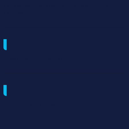
périodiques • Evaluation certificative du CS AR en
ponctuel"
Validation fin de formation
Diplôme ou certif. inscrite au RNCP
Suites de parcours
BTS du domaine professionnel