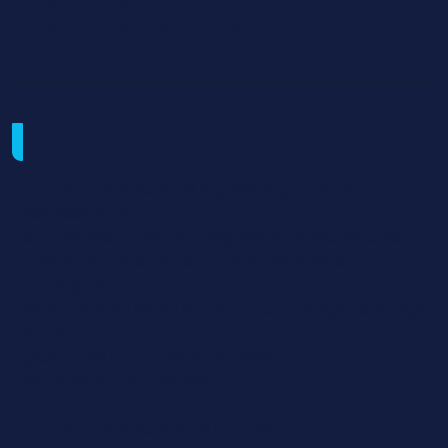
• Communication commerciale
• Communication administrative
Objectifs de la formation
Le.La réceptionniste est la pierre angulaire de
l'établissement :
• accueil des clients et enregistrement des départs
• information des clients (ou orientation vers la
conciergerie)
• vérification du travail des équipes (ménage, jardinage,
piscine,…)
• gestion de l'occupation de l'hôtel
• tenue de la comptabilité
Le.La réceptionniste aime le contact :