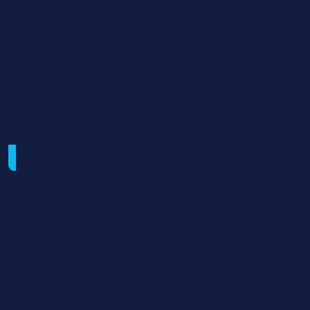
Gérer le planning des réservations des chambres,
Informer les clients sur les sites et les évènements
touristiques,
Traiter les dossiers clients et assurer le suivi,
Facturer les prestations et encaisser les paiements.
Examen / Modalités d'évaluation
""EN PONCTUEL • Épreuve E1 : Pratique professionnelle
en français, anglais et langue vivante étrangère 2
(Ponctuelle 50 mn) - Coefficient 5 • Epreuve E2 : Étude
d’une ou de situation(s) professionnelle(s) (Ponctuelle
3h00) - Coefficient 3 • Epreuve E3 : Evaluation des
Activités professionnelles en Entreprise. Dossier
(Epreuve ponctuelle orale 20 mn) - Coefficient 2.
Modalités d’évaluation : • Evaluations formatives