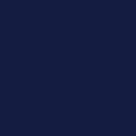
• savoir être avenant avec les clients
• faire preuve de réactivité en cas de situation délicate
• être capable d'alterner le travail seul et les
interventions en équipe
• savoir parler plusieurs langues
Technologie professionnelle, communication:
• L’information et la documentation externes.
• L’information et la documentation internes.
• La présentation et le comportement professionnel.
• La typologie de la clientèle.
• La communication orale en français, en anglais et en
langue vivante étrangère.
• La communication écrite en français, en anglais et en
langue vivante étrangère.
• Les outils de communication et leurs techniques
d’utilisation.
• Les techniques de vente.
• Les techniques de la mercatique des produits et