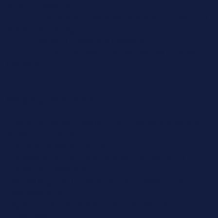
services hôteliers.
• Les procédures de gestion selon la réglementation et
la législation en vigueur.
• La qualité dans l’entreprise hôtelière.
• Les principaux indicateurs de résultats de l’activité
hôtelière.
Pratique professionnelle :
•Établir et assurer la relation d’accueil de la réservation
au départ du client
•Informer, renseigner le client
•Émettre et recevoir des informations internes et
externes à l’entreprise
•Vendre le produit « chambre » et les services de
l’établissement
•Appliquer les procédures commerciales de
l’entreprise