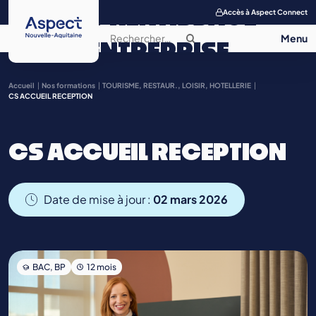
APPRENTISSAGE
Accès à Aspect Connect
ENTREPRISE
SALON DE
Accueil
Nos formations
TOURISME, RESTAUR., LOISIR, HOTELLERIE
CS ACCUEIL RECEPTION
L’APPRENTISSAGE
CS ACCUEIL RECEPTION
CONTACT
Date de mise à jour :
02 mars 2026
BAC, BP
12 mois