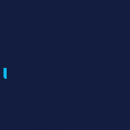
•Assurer le suivi de la relation commerciale
•Traiter le dossier « client » de la réservation au suivi du
départ
•Appliquer les procédures administratives
•Enregistrer, facturer, encaisser et contrôler les ventes
de l’établissement
Programme et contenu
Programme en Centre de formation :
Connaissance du milieu hôtelier et touristique
Commercialisation et gestion des réseaux sociaux
Langues étrangères : anglais / espagnol
Mobilité européenne : séjour en Europe
Programme en entreprise