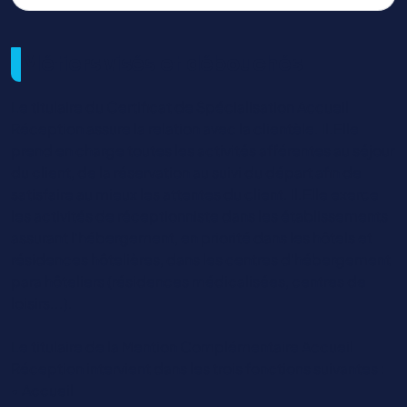
Métiers visés et débouchés
Le titulaire du Certificat de Spécialisation Accueil
Réception assure la relation avec la clientèle. Il.Elle
prend en charge toutes les activités afférentes au séjour
du client, de la réservation au suivi du départ afin de
satisfaire au mieux les attentes du client. Il.Elle exerce
les activités de réceptionniste dans les établissements
assurant l’hébergement, en priorité dans les hôtels et
résidences hôtelières, dans les centres d’hébergement
para hôteliers (résidences médicalisées, centres de
loisirs...).
Le titulaire de la Mention Complémentaire Accueil
Réception intervient dans les trois fonctions suivantes :
• Accueil