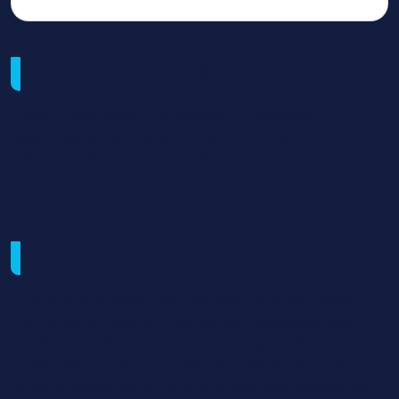
Métiers visés et débouchés
Expert-comptable, Collaborateur comptable,
Responsable de dossiers-clients, Directeur
administratif et financier (DAF)
Objectifs de la formation
Le diplôme supérieur de comptabilité et de gestion
(DSCG) est un diplôme national de l'enseignement
supérieur conférant à son titulaire le grade de master. A
ce titre, les candidats passent les mêmes épreuves
selon un calendrier national, quel que soit le statut des