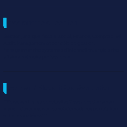
Programme et contenu
Gestion juridique, fiscale, social, Finance, Comptabilité-
Audit, Management et contrôle de gestion,
Management des systèmes d'information, anglais des
affaires, mémoire professionnel
Examen / Modalités d'évaluation
""Epreuves finales ponctuelles 2 sessions d'examen
blanc + devoirs surveillés hebdomadaires par rotation
entre les matières"" "