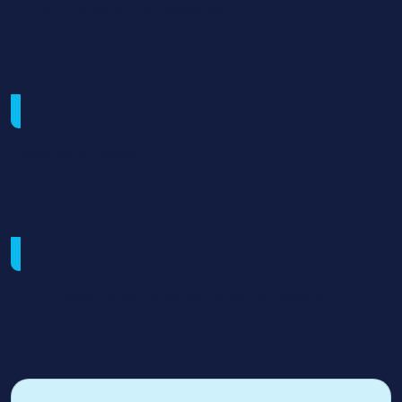
Cours uniquement en présentiel
Modalités de sélection
Entretien,#Dossier
Prérequis pédagogiques
DCG : Diplôme de comptabilité et de Gestion