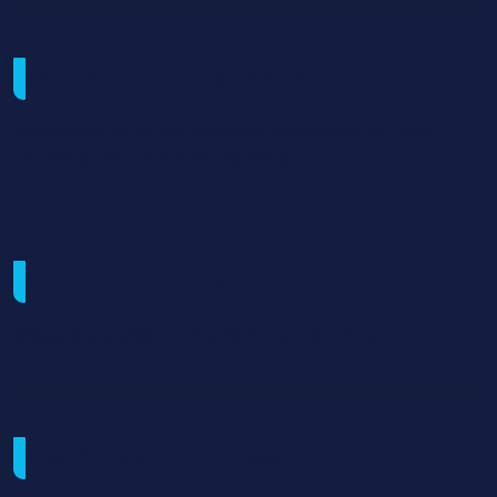
Validation fin de formation
Attestation de fin de formation,#Diplôme ou certif.
inscrite au RNCP,#Autre diplôme
Suites de parcours
Stage d'expertise-comptable ou vie active
Méthodes mobilisées