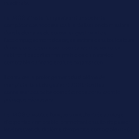
candidats.
Le DSCG atteste l'acquisition d'un socle de
compétences nécessaires à la réalisation de missions
dans le domaine du conseil en gestion et de
l’accompagnement des organisations dans toutes leurs
dimensions ; ces missions se réalisent au sein d’un
cabinet d’expertise comptable ou d’un service
comptable ou financier d’une organisation.
Il constitue le prolongement du diplôme de
comptabilité et de gestion (DCG), dont les
connaissances et les compétences constituent le
prérequis nécessaire.
Le DSCG constitue l’unique point d’entrée au stage
d’expertise comptable, permettant ensuite de passer
les épreuves du diplôme d’expertise comptable (DEC).