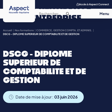
APPRENTISSAGE
Accès à Aspect Connect
ENTREPRISE
SALON DE
Accueil
Nos formations
COMMERCE, GESTION COMPTA. ET ADMINIS.
DSCG - DIPLOME SUPERIEUR DE COMPTABILITE ET DE GESTION
L’APPRENTISSAGE
DSCG - DIPLOME
CONTACT
SUPERIEUR DE
COMPTABILITE ET DE
GESTION
Date de mise à jour :
03 juin 2026