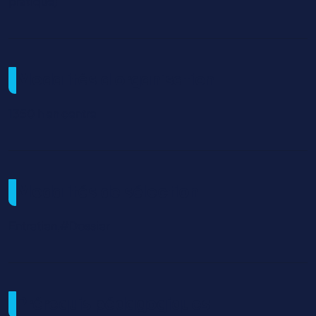
pratique)
Modalités d'organisation
1350 h en centre
Modalités de sélection
Entretien,#Dossier
Prérequis pédagogiques