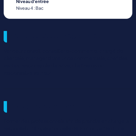
Niveau d'entrée
Niveau 4 : Bac
Métiers visés et débouchés
Vendeur conseil, conseiller e-commerce, chargé de
clientèle, manager d'une unité commerciale, chef des
ventes, responsable de drive, chef de rayon,
responsable secteur
Objectifs de la formation
Former des professionnels afin de prendre en charge la
responsabilité opérationnelle de tout ou partie d'une
unité commerciale, prendre un charge la relation client