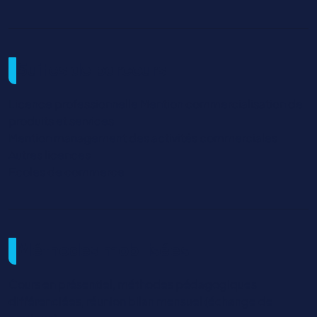
Suites de parcours
Licence professionnelle Mention commercialisation de
produits et services
Mention management des activités commerciales
Autres licences
Ecoles de commerce
Méthodes mobilisées
Cours en présentiel, méthodes pédagogiques
différenciées, réunion bilan mensuel (échange de