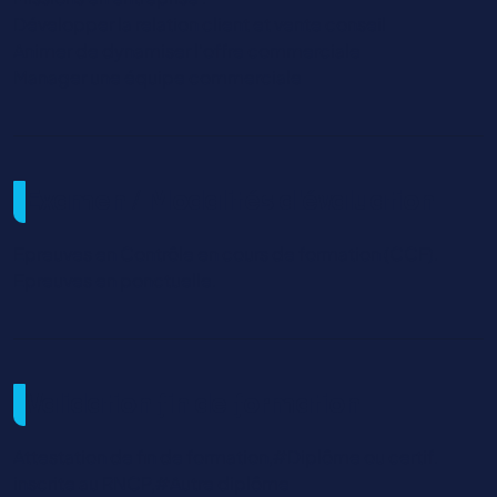
Développer la relation client et vente conseil
Animer de dynamiser l'offre commerciale
Manager une équipe commerciale
Examen / Modalités d'évaluation
Epreuves en Contrôle en cours de formation (CCF).
Epreuves en ponctuelle.
Validation fin de formation
Attestation de fin de formation,#Diplôme ou certif.
inscrite au RNCP,#Autre diplôme