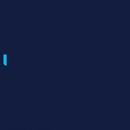
dans sa globalité ainsi que l'animation et la
dynamisation de l'offre. Assurer la gestion
opérationnelle de l'unité commerciale ainsi que le
management de son équipe commerciale
Programme et contenu
Culture Générale
LV1
Culture économique juridique et managériale
Développement de la relation client et vente conseil
Animation et dynamisation de l'offre commerciale
Gestion opérationnelle
Management de l'équipe commerciale
Missions en entreprise :