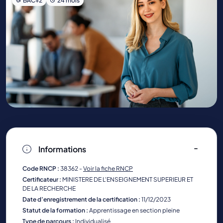
BAC+2
24 mois
Informations
Code RNCP :
38362 -
Voir la fiche RNCP
Certificateur :
MINISTERE DE L'ENSEIGNEMENT SUPERIEUR ET
DE LA RECHERCHE
Date d’enregistrement de la certification :
11/12/2023
Statut de la formation :
Apprentissage en section pleine
Type de parcours :
Individualisé