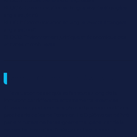
BLOC 5: Culture Générale et expression
BLOC 6: Communication en langue vivante étrangère
anglaise (écrit)
BLOC 7: Communication en langue vivante étrangère
anglaise (oral)
BLOC8: Environnement juridique et économique des
activités immobilières
Examen / Modalités d'évaluation
• L’évaluation des acquis se fait tout au long de la
formation par différents entrainements, exercices,
études de cas et examens blancs dans des conditions
proches de celles de l’examen. Le Diplôme est délivré
par le Ministère de l’enseignement supérieur et de la
recherche. Evaluation finale pour chaque module
d’enseignement (écrits / restitutions orales / travaux de