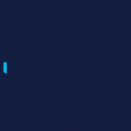
recherche en groupe ou individuels). Cas de synthèse
ou projets. Rapport d’activité avec soutenance orale.
Evaluation des compétences par l’entreprise d’accueil.
Les candidats passeront les épreuves terminales
nationales du BTS en fin de 2ème année."
Suites de parcours
Une fois titulaire du BTS PI, vous pourrez poursuivre vos
études en intégrant la faculté ou les grandes écoles et
valider un BAC +3 en vous inscrivant en licence
professionnelle (spécialité management et droit des
affaires immobilières, licence professionnelle
management des organisations en spécialité gestion et
transactions immobilières administration de bien et
gestion immobilière, technique du patrimoine