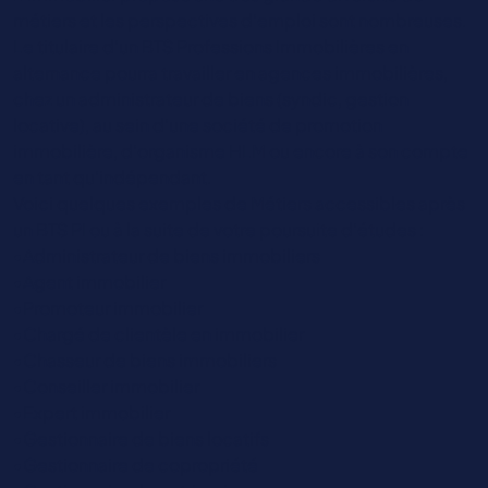
métiers et les perspectives d’emploi sont nombreuses.
Le titulaire d’un BTS Professions Immobilières en
alternance pourra travailler en agences immobilières,
chez un administrateur de biens (syndic, gestion
locative), au sein d’une société de promotion
immobilière, d’organisme HLM ou encore à son compte
en tant qu’indépendant.
Voici quelques exemples de Métiers accessibles après
un BTS PI ou à la suite de votre poursuite d’études :
•Administrateur de biens immobiliers
•Agent immobilier
•Promoteur immobilier
•Chargé de clientèle en immobilier
•Chasseur de biens immobiliers
•Conseiller immobilier
•Expert immobilier
•Gestionnaire de biens locatifs
•Gestionnaire de copropriété