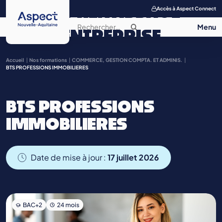
APPRENTISSAGE
Accès à Aspect Connect
ENTREPRISE
SALON DE
Accueil
Nos formations
COMMERCE, GESTION COMPTA. ET ADMINIS.
BTS PROFESSIONS IMMOBILIERES
L’APPRENTISSAGE
BTS PROFESSIONS
CONTACT
IMMOBILIERES
Date de mise à jour :
17 juillet 2026
BAC+2
24 mois