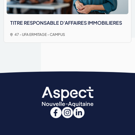
TITRE RESPONSABLE D'AFFAIRES IMMOBILIERES
47 - UFA ERMITAGE - CAMPUS