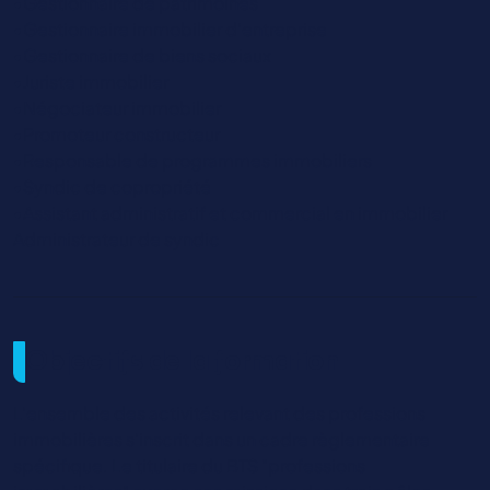
•Gestionnaire de patrimoines
•Gestionnaire immobilier d’entreprise
•Gestionnaire de biens sociaux
•Juriste immobilier
•Négociateur immobilier
•Promoteur constructeur
•Responsable de programmes immobiliers
•Syndic de copropriété
•Assistant administratif et commercial en immobilier
Administrateur de syndic
Objectifs de la formation
L'ensemble des activités relevant des professions
immobilières s'inscrit dans un cadre règlementaire
spécifique. Le titulaire du BTS "professions