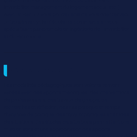
immobilier, management du logement social etc.)
Avec un Bac + 3 vous pourrez ensuite vous orienter vers
un troisième cycle d’école de commerce en vous
spécialisant par exemple en Ingénierie de l’Immobilier
et du Patrimoine
Méthodes mobilisées
Les modalités pédagogiques sont volontairement
variées avec des apports théoriques, des interventions
de professionnels, des travaux de groupe, de
recherches et réflexion, des cas pratique et temps
d’analyse de pratique, des travaux pratiques et études
de situations. (les études de situations permettent une
mise en sens et une appropriation des apports
théoriques de façon à permettre aux professionnels de