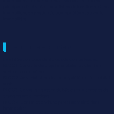
immobilières" exerce ses missions dans trois pôles
principaux d'activités : les activités de location de biens
immobiliers, de gestion de copropriétés et de vente
immobilière.
Programme et contenu
LE BTS Se compose de 8 blocs de compétences:
BLOC 1: Conduite de projet immobilier du client en
vente et / ou location
BLOC 2: Administration des copropriétés et de l'habitat
social
BLOC3: Conseil en gestion du bâti dans le contexte de
changmeent climatique
BLOC 4: Construction d'une professionnalité dans
l'immobilier