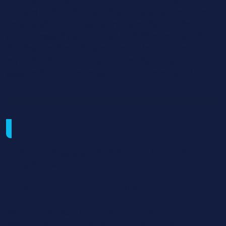
compte les évolutions sociétales impactant le secteur
de la transformation agroalimentaire. Parmi celles-ci, il
porte un regard particulier sur les différentes transitions
(écologique, énergétique, ...) et sur leurs incidences sur
les modes de consommation (circuits courts, anti-
gaspi, réduction de l’impact environnemental, ...).
Programme et contenu
Contenu pédagogique de formation : 8 blocs de
compétences
3 en tronc commun à tous les BTSA :
*B1: S’inscrire dans le monde d’aujourd’hui
*B2 : Construire son projet personnel et professionnel