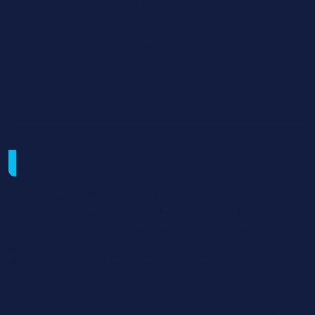
Responsable qualité, responsable hygiène, sécurité et
environnement
Assistant qualité, assistant hygiène, sécurité et
environnement
Technicien de laboratoire agroalimentaire
Objectifs de la formation
Le diplôme de BTSA BIOQUALIM vise à certifier des
techniciens supérieurs dans le domaine de la
transformation des aliments, que ce soit au sein de
grandes entreprises, dans des petites entreprises voire
dans une structure fermière (commercialisation en
circuit court).
Le titulaire du diplôme de BTSA BIOQUALIM prend en