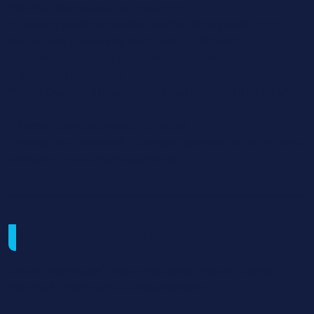
(ISNAB/ Bordeaux Sciences Agro)
* Licence professionnelle Gestion de la production
industrielle (Université de Bordeaux /ISNAB)
* Ingénieur par alternance (IFRIA) et formation
d'ingénieur (ENSCPB)
* BTSA Gestion et Maîtrise de l'Eau (GEMEAU) en un an
(ISNAB°
* Autres licences professionnelles
* Poursuite d'études à l'étranger (partenariat ISNAB avec
certaine universités étrangères)
Méthodes mobilisées
Cours Théoriques Travaux Pratiques Projets Tutorés
Visites d’Entreprises 100% présentiel