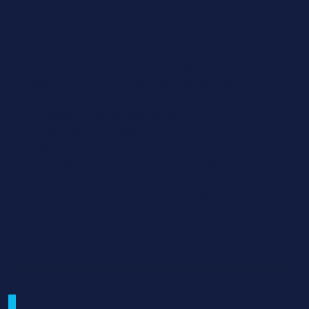
*B3 : Communiquer dans des situations et des
contextes variés
5 blocs de compétences spécifiques au champ
professionnel qui mobilisent les disciplines suivantes :
* B4 : Manager une équipe de travail
* B5 : Elaborer un nouveau produit et/ou un nouveau
process
* B6 : Garantir les performances d’une ligne de
production
* B7 : Conduire une production agroalimentaire
* B8 : Contribuer à la stratégie RSE et à la politique
qualité de l’entreprise
Examen / Modalités d'évaluation