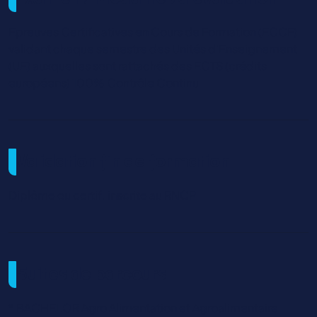
Epreuves Certificatives en Cours de Formation (ECCF)
validant chaque semestre des Unités d'Enseignement
(UE) auxquelles sont rattachés des ECTS (crédits
européens) 100% Contrôle Continu
Validation fin de formation
Diplôme ou certif. inscrite au RNCP
Suites de parcours
* BACHELOR Agro Alimentation et Agroalimentaire