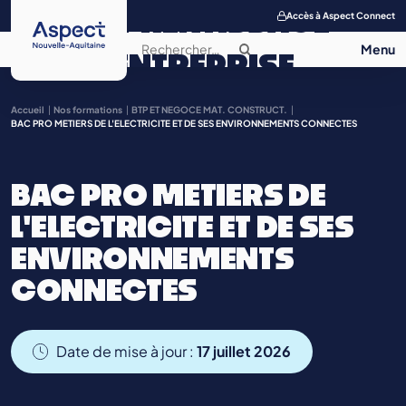
APPRENTISSAGE
Accès à Aspect Connect
ENTREPRISE
SALON DE
Accueil
Nos formations
BTP ET NEGOCE MAT. CONSTRUCT.
BAC PRO METIERS DE L'ELECTRICITE ET DE SES ENVIRONNEMENTS CONNECTES
L’APPRENTISSAGE
BAC PRO METIERS DE
CONTACT
L'ELECTRICITE ET DE SES
ENVIRONNEMENTS
CONNECTES
Date de mise à jour :
17 juillet 2026