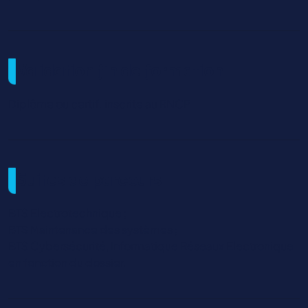
Validation fin de formation
Diplôme ou certif. inscrite au RNCP
Suites de parcours
BTS Electrotechnique ;
BTS Maintenance des systèmes ;
BTS Cybersécurité, Informatique Réseaux Electronique
en fonction du dossier.