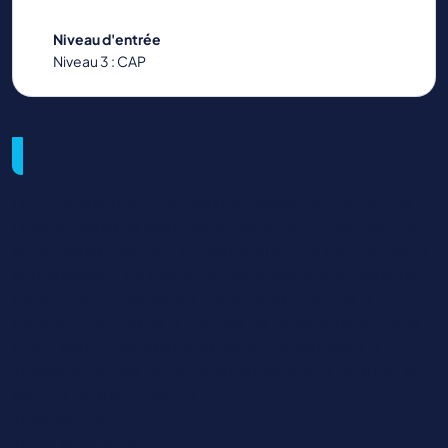
Niveau d'entrée
Niveau 3 : CAP
Métiers visés et débouchés
Le titulaire du baccalauréat professionnel "Métiers de
l’Électricité et de ses Environnements Connectés" met
en œuvre et intervient sur les installations électriques et
sur les réseaux de communication des domaines de la
production, du transport, de la distribution, de la
transformation et de la maîtrise de l’énergie électrique.
Il/elle est amené(e) à gérer des activités liées à la :
•Préparation des opérations de réalisation, de mise en
service, de maintenance ;
•Réalisation ;
•Mise en service ;