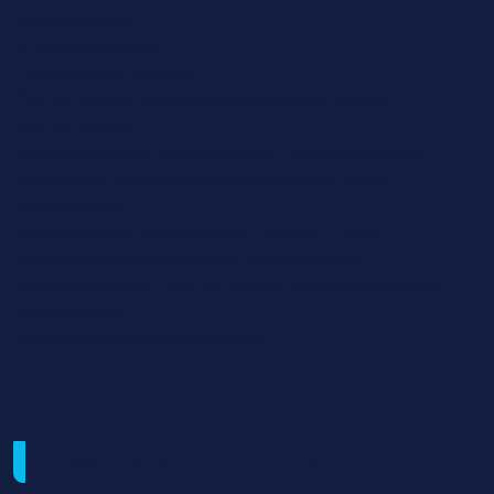
•Maintenance ;
•Communication.
Exemples de métiers :
Électricien(ne), électrotechnicien(ne), artisan
électricien(ne),
installateur(trice) électricien(ne), installateur(trice)
domotique, technicien(ne) câbleur(se) réseau
informatique,
technicien(ne) fibre optique / réseau / cuivre,
monteur(se) électricien(ne), tableautier(re),
intégrateur(trice), électricien(ne), technicien(ne) de
maintenance,
technicien(ne) de dépannage.
Objectifs de la formation