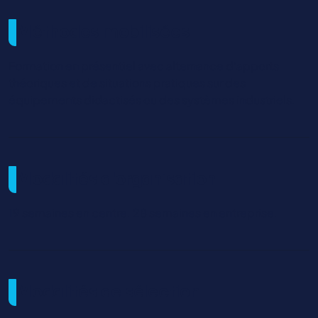
Méthodes mobilisées
Formation en présentiel avec alternance d’apports
théoriques et de situations pratiques sur des
équipements didactisés ou des systèmes industriels.
Modalités d'organisation
19 semaines en centre. 28 semaines en entreprise.
Modalités de sélection