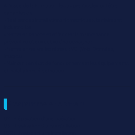
A l’issue de la formation, les apprentis devront être
capables de :
•Réaliser des installations domestiques, tertiaires et
industrielles ;
•Mettre en service et effectuer la maintenance
préventive et corrective des ouvrages ;
•Mettre en œuvre les réseaux VDI (Voix, Données,
Images) ;
•Maintenir en état de fonctionnement les équipements
et installations électriques
Programme et contenu
U2 : Préparation d'une opération
U31 : Réalisation d'une installation
U32 : Livraison d'une installation