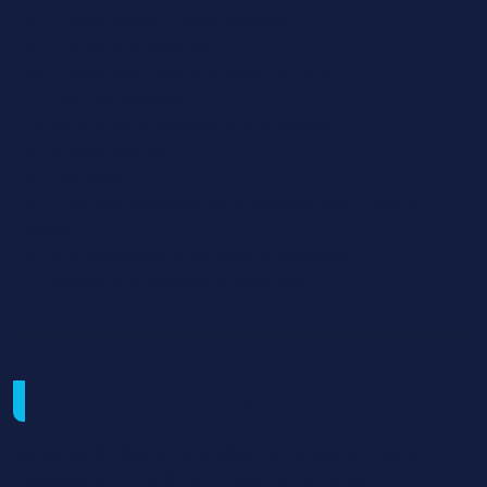
U33 : Dépannage d'une installation
U34 : Economie-gestion
U35 : Prévention, santé, environnement
U12 : mathématiques
U13 : sciences physiques et chimiques
U4 : langue vivante
U51 : français
U52 : histoire-géographie, enseignement moral et
civique
U6 : Arts appliqués et cultures artistiques
U7 : éducation physique et sportive
Examen / Modalités d'évaluation
épreuves écrites ponctuelles. Epreuves écrites et
pratiques en contrôle en cours de formation.