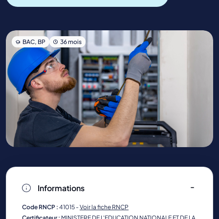
BAC, BP
36 mois
Informations
Code RNCP :
41015 -
Voir la fiche RNCP
Certificateur :
MINISTERE DE L'EDUCATION NATIONALE ET DE LA