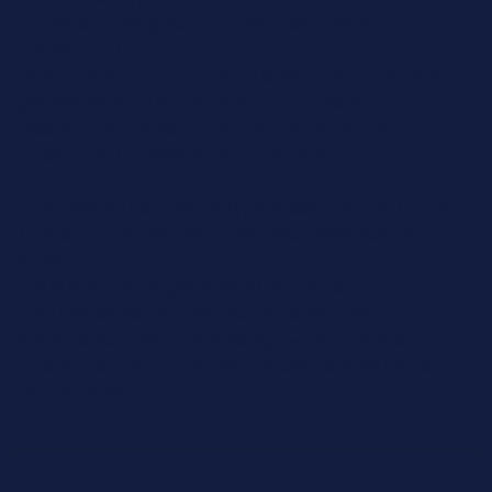
données numériques (CAO, FAO, simulation
numérique…).
•Participe au lancement et au suivi d’une production
(grande série) ou d’une production unitaire.
•Assure la maintenance de premier niveau de
l'ensemble du système de production.
Le titulaire du baccalauréat professionnel “Technicien
d'usinage” interviendra au sein des entreprises des
secteurs :
•De la mécanique générale et de précision,
•Des industries mécaniques : sous-traitants
automobiles, aéronautiques, agro-alimentaires, …
•Fabricants d’équipements industriels et de biens
manufacturiers.