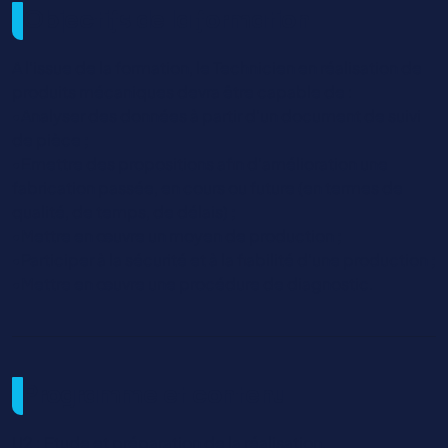
Objectifs de la formation
A l’issue de la formation, le Technicien en réalisation de
produits mécaniques devra être capable de :
•Analyser des données à partir d’un document de suivi
de pièce ;
•Emettre des propositions afin d’amélioration une
fabrication passée, en cours ou future (en termes de
qualité, de temps, de délais) ;
•Mettre en œuvre un moyen de production ;
•Participer à la sécurité et à la fiabilité d’une production ;
•Mettre en œuvre une procédure de diagnostic.
Programme et contenu
U2 : Etude et préparation de la réalisation.