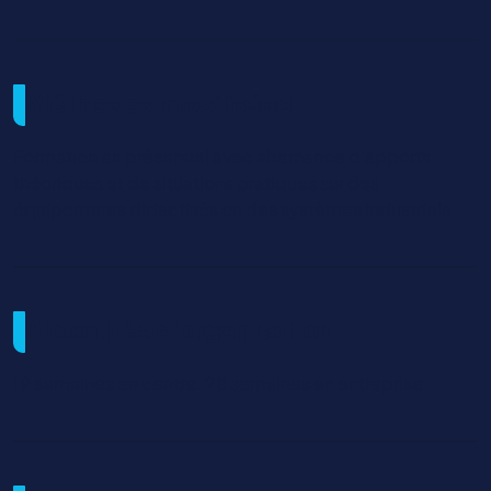
Méthodes mobilisées
Formation en présentiel avec alternance d’apports
théoriques et de situations pratiques sur des
équipements didactisés ou des systèmes industriels
Modalités d'organisation
19 semaines en centre. 28 semaines en entreprise.