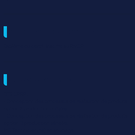
Validation fin de formation
Diplôme ou certif. inscrite au RNCP
Suites de parcours
BTS CPRP :
•Conception des processus de réalisation de produits
option A production unitaire.
•Conception des processus de réalisation de produits
option B production sérielle.
MC Technicien(ne) en soudage.