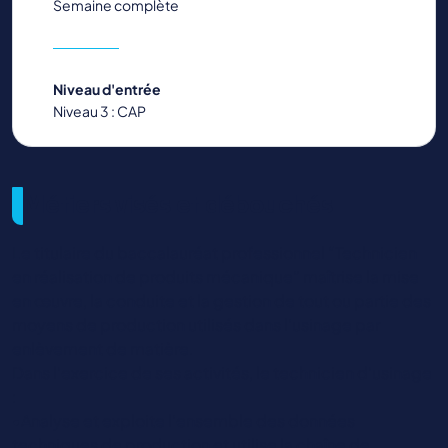
Semaine complète
Niveau d'entrée
Niveau 3 : CAP
Métiers visés et débouchés
Le titulaire du baccalauréat professionnel “Technicien
en réalisation de produits mécanique” maîtrise la mise
en œuvre, la conduite et la gestion de tout ou partie des
moyens de production utilisés dans l’usinage par
enlèvement de matière.
Dans l'exercice de ses activités, le technicien d'usinage
:
•Analyse et exploite l’ensemble des données
techniques de production et utilise la chaîne de