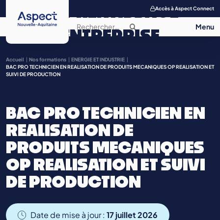
APPRENTISSAGE
Accès à Aspect Connect
ENTREPRISE
SALON DE
Accueil
Nos formations
ENERGIE ET INDUSTRIE
BAC PRO TECHNICIEN EN REALISATION DE PRODUITS MECANIQUES OP REALISATION ET
SUIVI DE PRODUCTION
L’APPRENTISSAGE
CONTACT
BAC PRO TECHNICIEN EN
REALISATION DE
PRODUITS MECANIQUES
OP REALISATION ET SUIVI
DE PRODUCTION
Date de mise à jour :
17 juillet 2026