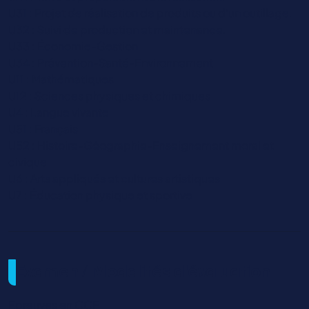
U31 : Projet de réalisation de produits ou d'un outillage.
U32 : Suivi de production et maintenance.
U33 : Économie-Gestion
U34 : Prévention-Santé-Environnement
U11 : Mathématiques
U12 : Sciences physiques et chimiques
U4 : Langue vivante
U51 : Français
U52 : Histoire-Géographie-Enseignement moral et
civique
U6 : Arts appliqués et cultures artistiques
U7 : Éducation physique et sportive
Examen / Modalités d'évaluation
Epreuves en CCF