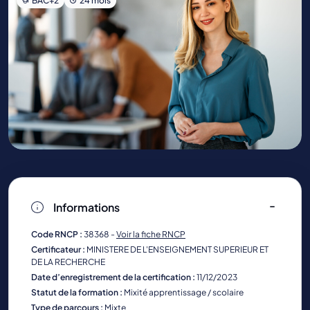
BAC+2
24 mois
Informations
Code RNCP :
38368 -
Voir la fiche RNCP
Certificateur :
MINISTERE DE L'ENSEIGNEMENT SUPERIEUR ET
DE LA RECHERCHE
Date d’enregistrement de la certification :
11/12/2023
Statut de la formation :
Mixité apprentissage / scolaire
Type de parcours :
Mixte