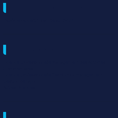
Validation fin de formation
Diplôme ou certif. inscrite au RNCP
Suites de parcours
Licence professionnelle Management des Activités
Commerciales.
Licence professionnelle Distribution Management
Gestion de rayon
Autres Licences
Méthodes mobilisées