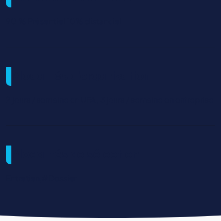
90 % Présentiel 10% distanciel
Modalités d'organisation
2 jours / semaine en UFA , 3 jours / semaine en entreprise
Modalités de sélection
Entretien,#Dossier