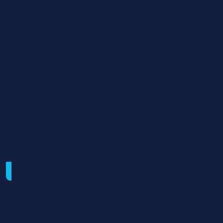
les contenus commerciaux liés à l’usage accru des sites
web, des applications et des réseaux sociaux.
Recommandations, avis, notations sur les réseaux
sociaux, forums, blogs deviennent de fait des vecteurs
de communication que le commercial doit intégrer pour
développer la clientèle et avoir une forte réactivité.
Au-delà de ces nouvelles pratiques professionnelles, le
technicien NDRC doit posséder une véritable culture
numérique pour agir à tout moment et en tout lieu.
Programme et contenu
Culture Générale
LV1
Culture Economique Juridique et Managériale