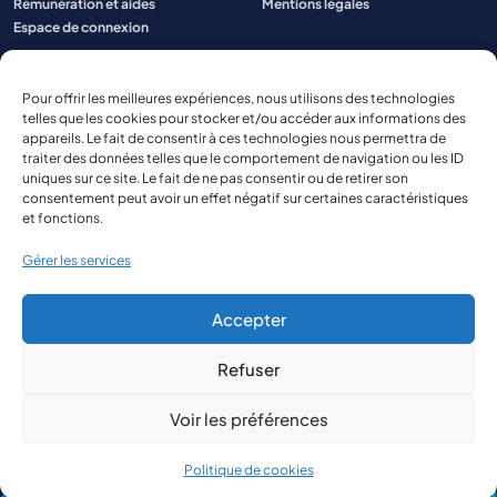
Rémunération et aides
Mentions légales
Espace de connexion
Pour offrir les meilleures expériences, nous utilisons des technologies
telles que les cookies pour stocker et/ou accéder aux informations des
appareils. Le fait de consentir à ces technologies nous permettra de
traiter des données telles que le comportement de navigation ou les ID
uniques sur ce site. Le fait de ne pas consentir ou de retirer son
consentement peut avoir un effet négatif sur certaines caractéristiques
et fonctions.
Gérer les services
Accepter
Refuser
© 2026 Aspect Aquitaine
Site réalisé par
The Kub
Voir les préférences
Politique de cookies