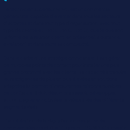
Le technicien supérieur NDRC est un commercial
généraliste, capable d’exercer dans tous les secteurs
d’activités et dans tout type d’organisation, avec tout
type de clientèle (B to B, B to C, B to G), quelle que soit
la forme de la relation client (en présentiel, à distance,
e-relation) et dans toute sa complexité.
Dans le cadre d’une stratégie omnicanale, il sait gérer
de multiples points de contact pour installer une plus
grande proximité avec les clients ; sa capacité à traduire
leurs exigences de plus en plus élevées en solutions
adaptées lui permet d’instaurer des relations durables
de confiance. Il doit désormais asseoir, développer,
accompagner et optimiser la valeur à vie des différents
segments visés.
L’accélération de la digitalisation des activités
commerciales conduit le titulaire du BTS NDRC à investir