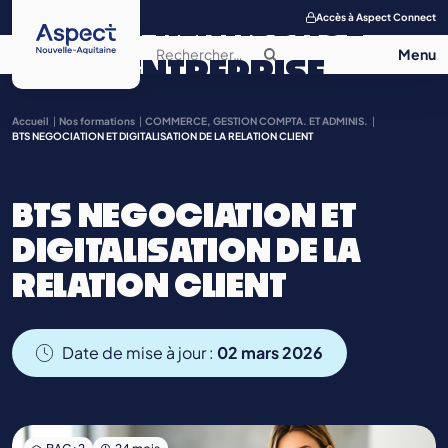
APPRENTISSAGE
Accès à Aspect Connect
ENTREPRISE
SALON DE
Accueil
Nos formations
COMMERCE, GESTION COMPTA. ET ADMINIS.
BTS NEGOCIATION ET DIGITALISATION DE LA RELATION CLIENT
L’APPRENTISSAGE
BTS NEGOCIATION ET
CONTACT
DIGITALISATION DE LA
RELATION CLIENT
Date de mise à jour :
02 mars 2026