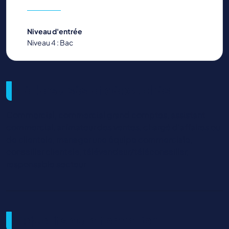
Niveau d'entrée
Niveau 4 : Bac
Métiers visés et débouchés
Commercial, commercial grand comptes, assistant
commercial, animateur des ventes, chargé d’affaires ou
de clientele, manager une équipe commerciale,
conseiller clientele, télévendeur/téléconseiller,
responsable secteur
Objectifs de la formation