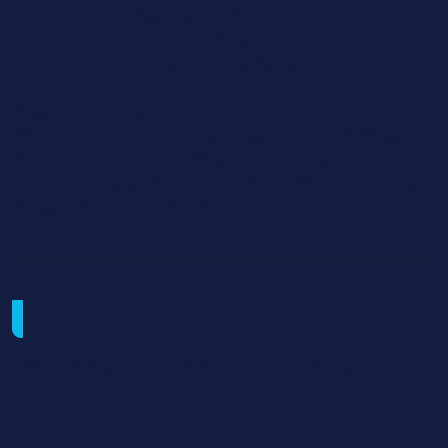
Relation Client Négociation Vente
Relation Client Animation Réseaux
Relation Client à Distance et Digitalisation
Missions en entreprise :
Gérer la relation client de la prospection à la fidélisation
Mettre en œuvre une politique commerciale et
contribuer à sa performance (utiliser efficacement les
TIC spécifiques au métier)
Examen / Modalités d'évaluation
UFA habilité pour le CCF. Examen en CCF et ponctuel