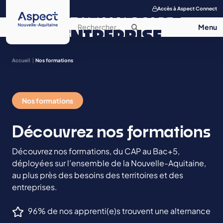
APPRENTISSAGE
Accès à Aspect Connect
ENTREPRISE
SALON DE
Accueil
Nos formations
L’APPRENTISSAGE
Nos formations
CONTACT
Découvrez nos formations
Découvrez nos formations, du CAP au Bac+5,
déployées sur l’ensemble de la Nouvelle-Aquitaine,
au plus près des besoins des territoires et des
entreprises.
96% de nos apprenti(e)s trouvent une alternance