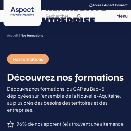
APPRENTISSAGE
Accès à Aspect Connect
ENTREPRISE
SALON DE
Accueil
Nos formations
L’APPRENTISSAGE
Nos formations
CONTACT
Découvrez nos formations
Découvrez nos formations, du CAP au Bac+5,
déployées sur l’ensemble de la Nouvelle-Aquitaine,
au plus près des besoins des territoires et des
entreprises.
96% de nos apprenti(e)s trouvent une alternance