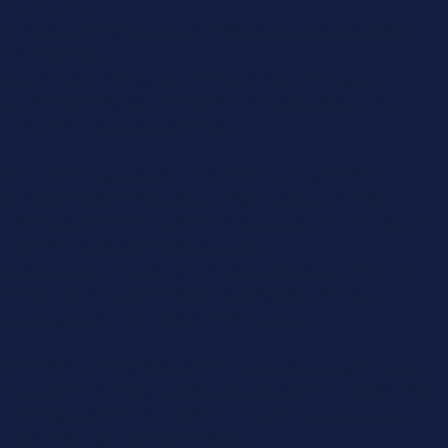
hiérarchie.
Il réalise les opérations de prétraitement des denrées
alimentaires.
Il exécute avec rigueur et minutie les techniques
culinaires adaptées à la réalisation des entrées, des
plats chauds et des desserts.
Il assemble, goûte et assaisonne les préparations.
Il remet en température les préparations culinaires
élaborées à l'avance et conduit les cuissons minute en
fonction de la demande du client.
Il dresse et envoie les productions esthétiquement et
avec soin dans les contenants adaptés selon les
consignes de son supérieur hiérarchique.
Il contrôle la propreté des locaux et des équipements et
assure la mise en place des postes de travail. Il effectue
le lavage de la batterie de cuisine et nettoie les locaux
et leur équipement en matériel.