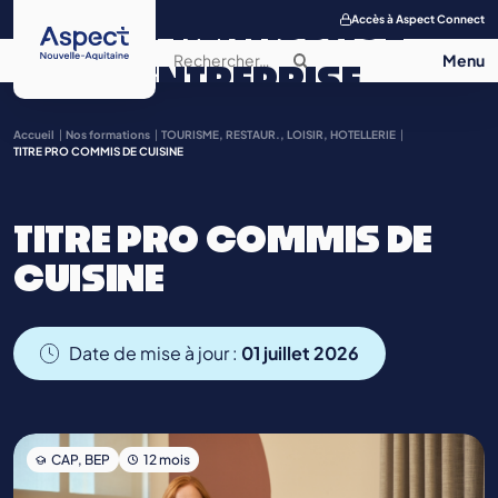
APPRENTISSAGE
Accès à Aspect Connect
ENTREPRISE
SALON DE
Accueil
Nos formations
TOURISME, RESTAUR., LOISIR, HOTELLERIE
TITRE PRO COMMIS DE CUISINE
L’APPRENTISSAGE
TITRE PRO COMMIS DE
CONTACT
CUISINE
Date de mise à jour :
01 juillet 2026
CAP, BEP
12 mois