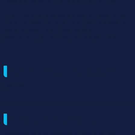
Assembler, dresser et participer à l’envoi des plats
CCP 4 - Nettoyer et remettre en état les matériels, les
postes de travail et les locaux Nettoyer et remettre en
état les matériels et les postes de travail
Nettoyer les locaux de production et leurs annexes
Examen / Modalités d'évaluation
Ponctuel
Validation fin de formation
Attestation de fin de formation,#Diplôme ou certif.