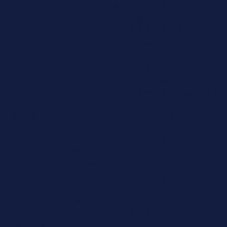
Il lutte contre le gaspillage alimentaire. Il économise
l'eau, le gaz et l'électricité. Il est vigilant quant à
l'utilisation des consommables. Il réduit, trie et, dans
certains établissements, valorise les déchets.
Il respecte les règles d'hygiène, de sécurité et
d'ergonomie au travail. Il porte la tenue réglementaire et
les équipements de protection individuelle. Organisé, il
maintient son poste de travail propre et ordonné.
Il travaille seul ou en équipe sous l'autorité de son
supérieur hiérarchique. Il travaille en collaboration avec
les autres membres de l'équipe et les personnels de
livraison. Dans certains établissements, il peut être en
contact avec la clientèle, il prend alors en compte les
besoins du client en situation de handicap.
Il exerce dans des établissements de restauration
commerciale, de restauration collective, de catering
aérien et ferroviaire.