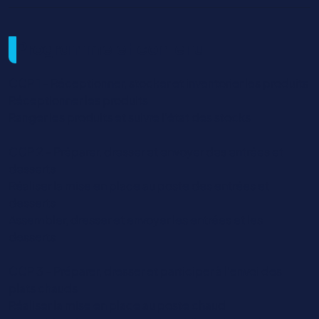
Programme et contenu
CCP 1 - Réceptionner, stocker et inventorier les produits
Réceptionner les produits
Ranger les produits et suivre l’état des stocks
CCP 2 - Préparer, dresser et envoyer des entrées et
desserts
Réaliser la mise en place au poste des entrées et
desserts
Assembler, dresser et envoyer les entrées et les
desserts
CCP 3 - Préparer, dresser et participer à l’envoi des
plats chauds
Réaliser la mise en place au poste chaud