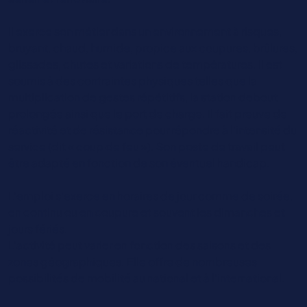
Il exerce son métier dans un environnement à risques,
bruyant, chaud, humide, propice aux coupures, brûlures,
glissades, chutes et variations de températures. Il est
soumis à des contraintes physiques telles que la
multiplication de gestes répétitifs, la station debout
prolongée ainsi que le port de charge. Il fait preuve de
réactivité et de résistance pour répondre à l'intensité du
service (dit « coup de feu »). Son poste de travail peut
être adapté en fonction de son éventuel handicap.
L'emploi s'exerce en horaires de jour comme de soirée,
en continu ou en coupure et souvent les dimanches et
jours fériés.
L'activité peut varier en fonction des saisons et des
zones géographiques. Elle offre de nombreuses
possibilités de mobilité au national et à l'international.