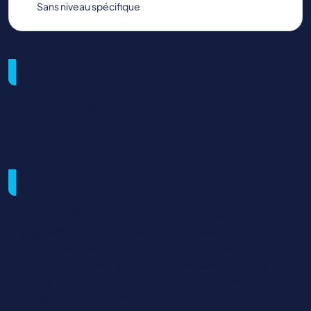
Sans niveau spécifique
Métiers visés et débouchés
Commis de cuisine
Objectifs de la formation
Le commis de cuisine participe aux phases
d'approvisionnement des marchandises.
Il connaît les produits et leurs critères de fraîcheur
Il contrôle quantitativement et qualitativement les
produits et les range selon les règles. Il contribue au
suivi régulier de l'état des stocks et en informe sa