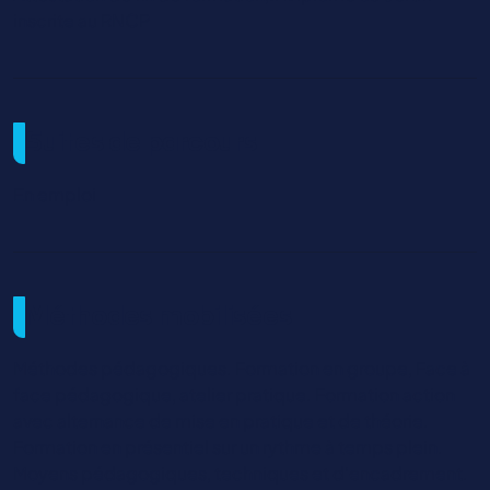
inscrite au RNCP
Suites de parcours
En emploi
Méthodes mobilisées
Méthodes pédagogiques. Formation en groupe, Face à
face pédagogique, atelier pratique. Formation action
avec alternance de mise en pratique et de théorie.
Formation en présentiel sur un rythme à temps plein.
Moyens pédagogiques, techniques et d’encadrement.