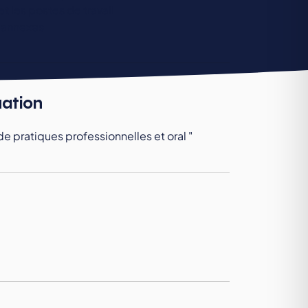
et les postes de travail
s annexes
uation
de pratiques professionnelles et oral "