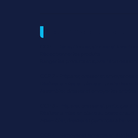
Programme et contenu
CCP 1 - Réceptionner, stocker et inventorie
Réceptionner les produits
Ranger les produits et suivre l’état des st
CCP 2 - Préparer, dresser et envoyer des 
Réaliser la mise en place au poste des ent
Assembler, dresser et envoyer les entrées 
CCP 3 - Préparer, dresser et participer à l
Réaliser la mise en place au poste chaud
Assembler, dresser et participer à l’envoi 
CCP 4 - Nettoyer et remettre en état les ma