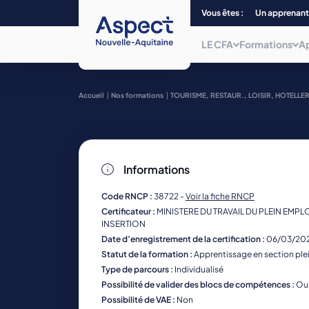
Vous êtes :
Un apprenant
LE CFA
Formations
A
Qui sommes-nous ?
Choisissez parmi plus de 240
Accueil
Nos formations
TOURISME, RESTAUR., LOISIR, HOTELLER
formations, du CAP au Bac + 5 et/ou
titre
Nos centres de form
de niveau 7, dans 12 filières
professionnelles.
La mobilité
Informations
Nos formations
La mission inclusion
Code RNCP :
38722 -
Voir la fiche RNCP
Certificateur :
MINISTERE DU TRAVAIL DU PLEIN EMPLOI
INSERTION
Date d’enregistrement de la certification :
06/03/20
Statut de la formation :
Apprentissage en section ple
Type de parcours :
Individualisé
Possibilité de valider des blocs de compétences :
Ou
Possibilité de VAE :
Non