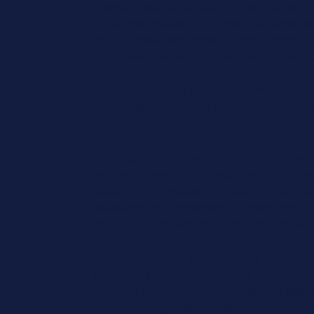
Il travaille seul ou en équipe sous l'autorité
collaboration avec les autres membres de l
certains établissements, il peut être en con
compte les besoins du client en situation
Il exerce dans des établissements de rest
collective, de catering aérien et ferroviaire
Il exerce son métier dans un environnemen
aux coupures, brûlures, glissades, chutes e
des contraintes physiques telles que la mul
debout prolongée ainsi que le port de charg
résistance pour répondre à l'intensité du s
travail peut être adapté en fonction de s
L'emploi s'exerce en horaires de jour com
souvent les dimanches et jours fériés.
L'activité peut varier en fonction des sai
nombreuses possibilités de mobilité au nati