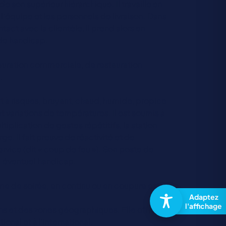
 de son supérieur hiérarchique. Il travaille en
'équipe et les personnels de livraison. Dans
tact avec la clientèle, il prend alors en
 de handicap.
auration commerciale, de restauration
.
t à risques, bruyant, chaud, humide, propice
t variations de températures. Il est soumis à
tiplication de gestes répétitifs, la station
e. Il fait preuve de réactivité et de
ervice (dit « coup de feu »). Son poste de
on éventuel handicap.
me de soirée, en continu ou en coupure et
sons et des zones géographiques. Elle offre de
onal et à l'international.