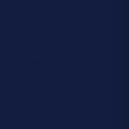
erts.
rations.
linaires élaborées à l'avance et conduit les
e du client.
tiquement et avec soin dans les contenants
eur hiérarchique.
équipements et assure la mise en place des
a batterie de cuisine et nettoie les locaux et
conomise l'eau, le gaz et l'électricité. Il est
es. Il réduit, trie et, dans certains
é et d'ergonomie au travail. Il porte la tenue
tion individuelle. Organisé, il maintient