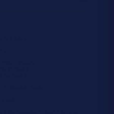
r les produits
ocks
entrées et desserts
rées et desserts
et les desserts
’envoi des plats chauds
des plats
tériels, les postes de travail et les locaux