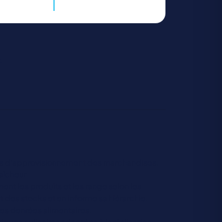
s
es d'approvisionnement des marchandises.
raîcheur
ment les produits et les range selon les
tat des stocks et en informe sa hiérarchie.
 des denrées alimentaires.
niques culinaires adaptées à la réalisation