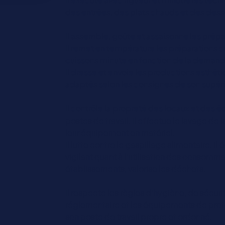
des entrées, des plats chauds et des dess
Il assemble, goûte et assaisonne les prépa
Il remet en température les préparations cu
cuissons minute en fonction de la demand
Il dresse et envoie les productions esthé
adaptés selon les consignes de son supéri
Il contrôle la propreté des locaux et des 
postes de travail. Il effectue le lavage de l
leur équipement en matériel.
Il lutte contre le gaspillage alimentaire. Il é
vigilant quant à l'utilisation des consommabl
établissements, valorise les déchets.
Il respecte les règles d'hygiène, de sécurit
réglementaire et les équipements de protec
son poste de travail propre et ordonné.