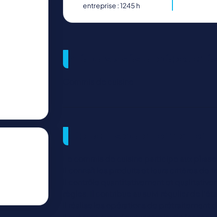
entreprise : 1245 h
Métiers visés et débouché
Commis de cuisine
Objectifs de la formation
Le commis de cuisine participe aux phas
Il connaît les produits et leurs critères de f
Il contrôle quantitativement et qualitative
règles. Il contribue au suivi régulier de l'é
Il réalise les opérations de prétraitement
Il exécute avec rigueur et minutie les tech