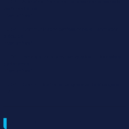
EU 03 — Animation, formation dans les domaines de la
vie quotidienne
Intercariforef
EU 04 — Communication professionnelle – animation
d’équipe
Intercariforef
EU 05 — Participation à la dynamique institutionnelle et
partenariale
Intercariforef
EU 06 — Communication en langue vivante étrangère
(LV1)
Examen / Modalités d'évaluation