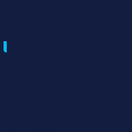
Conseiller aux tuteurs familiaux
Objectifs de la formation
Le référentiel du diplôme structure les objectifs autour
de 5 fonctions clés :
Expertise et conseil technologiques en vie quotidienne
? Analyser les besoins, formuler des conseils techniques
personnalisés, promouvoir des comportements
responsables dans les domaines du budget, de
l’énergie, de la santé, de l’alimentation et du logement.
Organisation technique de la vie quotidienne dans un
service ou un établissement