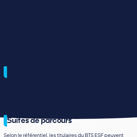
Les modalités d'évaluation sont décrites dans les
annexes de l'arrêté du 24 janvier 2022 définissant le
diplôme (voir, notamment, les règlements d'examen et
les définitions d'épreuves) : forme ponctuelle ou
contrôle en cours de formation.
Validation fin de formation
Diplôme ou certif. inscrite au RNCP
Suites de parcours
Selon le référentiel, les titulaires du BTS ESF peuvent