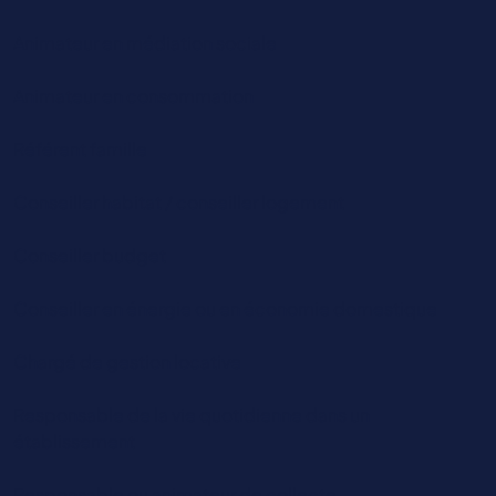
Animateur en médiation sociale
Animateur en consommation
Référent famille
Conseiller habitat / conseiller logement
Conseiller budget
Conseiller en énergie ou en économie domestique
Chargé de gestion locative
Responsable de la vie quotidienne dans un
établissement
Responsable ou animateur de collecte