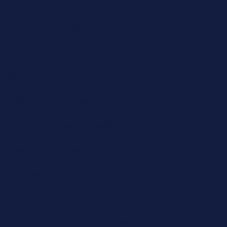
Structures de bailleurs sociaux
Structures d’insertion par l’activité économique
Services de prévention santé
Ressourceries, friperies
Établissements de santé
?? Intitulés de postes possibles
Les appellations varient selon le secteur d’activité. À
titre d’exemples, le titulaire du BTS ESF peut exercer les
fonctions suivantes :
Animateur prévention santé
Animateur famille / animateur senior