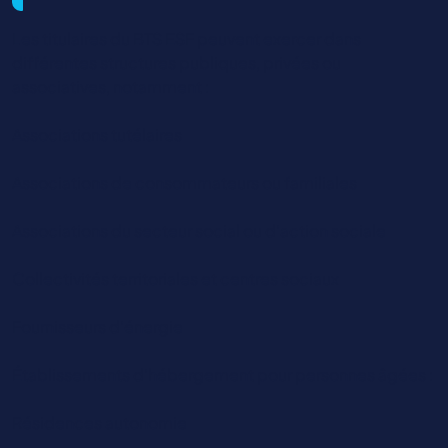
Les titulaires du BTS ESF peuvent exercer dans
différentes structures publiques, privées ou
associatives, notamment :
Associations tutélaires
Associations de consommateurs ou familiales
Associations du secteur social ou d’action sociale
Collectivités territoriales et centres sociaux
Fournisseurs d’énergie
Établissements d’hébergement pour personnes âgées :
Résidences autonomie