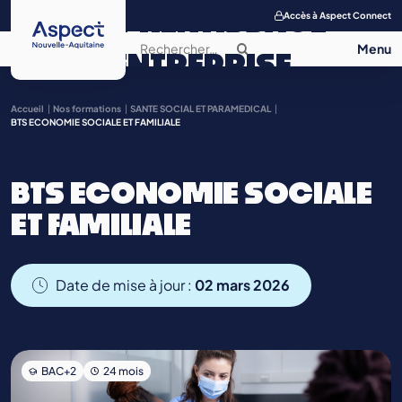
APPRENTISSAGE
Accès à Aspect Connect
ENTREPRISE
SALON DE
Accueil
Nos formations
SANTE SOCIAL ET PARAMEDICAL
BTS ECONOMIE SOCIALE ET FAMILIALE
L’APPRENTISSAGE
BTS ECONOMIE SOCIALE
CONTACT
ET FAMILIALE
Date de mise à jour :
02 mars 2026
BAC+2
24 mois