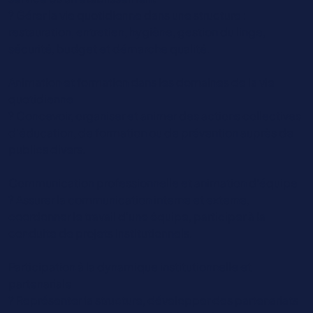
? Gérer la vie quotidienne dans une structure :
restauration, entretien, hygiène, gestion du linge,
sécurité, budget et démarche qualité.
Animation et formation dans les domaines de la vie
quotidienne
? Concevoir, organiser et animer des actions collectives
d’éducation, de formation ou de prévention auprès de
publics divers.
Communication professionnelle et animation d’équipe
? Assurer la communication interne et externe,
coordonner le travail d’une équipe, participer à la
conduite de projets institutionnels.
Participation à la dynamique institutionnelle et
partenariale
? Représenter la structure, développer des partenariats