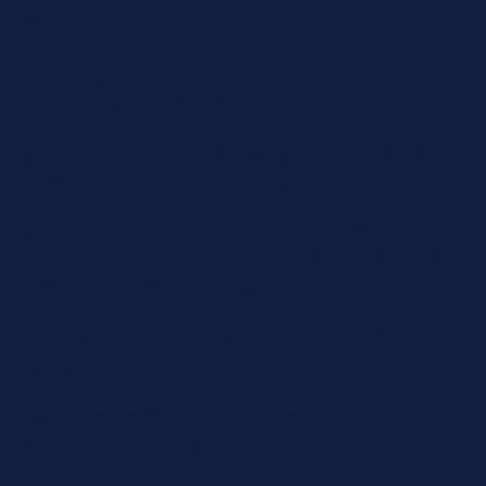
Résidences-services
EHPAD (Établissements d’Hébergement pour
Personnes Âgées Dépendantes)
Établissements pour adultes et familles en difficulté
(CHRS, résidences sociales, pensions de famille, CADA)
Établissements et services sociaux ou médico-sociaux
pour enfants et adultes handicapés (ESAT, IME, DAME,
SAVS, SAMSAH, résidences-accueil)
Structures d’accueil de la petite enfance (crèches,
relais assistants maternels)
Organismes de réhabilitation, de rénovation et de
gestion locative de logement