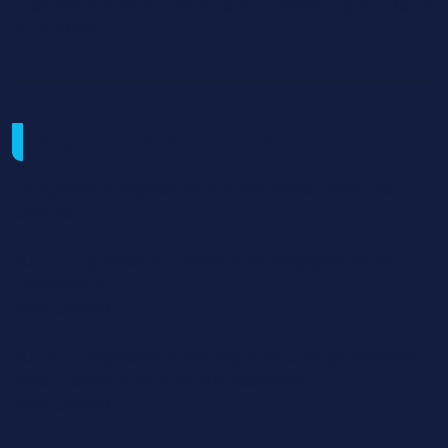
interinstitutionnels, contribuer à la cohésion des acteurs
du territoire.
Programme et contenu
Le diplôme s’organise autour des unités / modules
suivants :
EU 01 — Expertise et conseil technologiques en vie
quotidienne
Intercariforef
EU 02 — Organisation technique de la vie quotidienne
dans un service, dans un établissement
Intercariforef