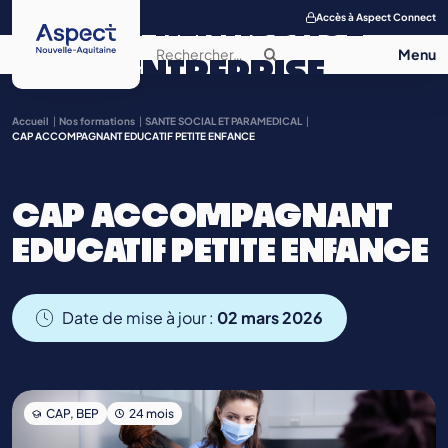
APPRENTISSAGE
Accès à Aspect Connect
ENTREPRISE
SALON DE
Accueil
Nos formations
SANTE SOCIAL ET PARAMEDICAL
CAP ACCOMPAGNANT EDUCATIF PETITE ENFANCE
L’APPRENTISSAGE
CAP ACCOMPAGNANT
CONTACT
EDUCATIF PETITE ENFANCE
Date de mise à jour :
02 mars 2026
CAP, BEP
24 mois