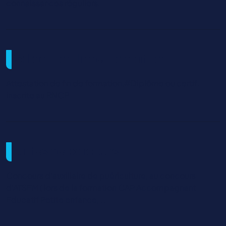
connaissances réguliers.
Validation fin de formation
Attestation de fin de formation,#Diplôme ou certif.
inscrite au RNCP
Suites de parcours
Concours d’auxiliaire de puériculture, au concours
d’ATSEM ( lors de la formation CAP Accompagnant
Educatif Petite enfance, …