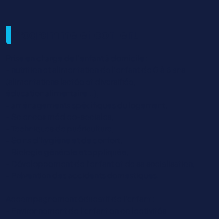
Programme et contenu
Prise en charge de l’enfant à domicile :
- nutrition et alimentation de l’enfant de 0 à 6 ans
(alimentations lactée et diversifiée,
éducation alimentaire...),
- aménagements spécifiques du logement,
- Sciences médico-sociales,
- Techniques de puériculture,
- Soins d’hygiène et de confort,
- Biologie générale et appliquée,
- Développement de l’enfant et de sa socialisation,
- Prévention des accidents domestiques.
Accompagnement éducatif de l’enfant :
- Environnement de l’enfant en collectivités