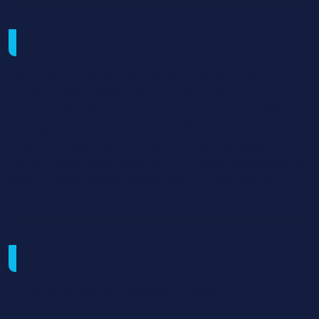
Méthodes mobilisées
Les cours ont lieu au CFC Val de l’Ouin, 5 rue de la
sagesse à MAULEON. Les salles de cours sont chacune
équipées d’un PC et vidéoprojecteur fixe, avec Wifi. Les
cours pratiques ont lieu en salle de puériculture et en
cuisine pédagogique. Un parking est situé dans
l’enceinte de l’établissement. Les locaux des deux sites
sont accessibles aux personnes à mobilité réduite.
Modalités d'organisation
Cours dispensés en mixité les mercredis