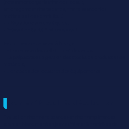
(notamment organisation des locaux,
aménagement des espaces, connaissance des
matériels et des produits...),
- Intégration dans une équipe,
- Prévention Santé Environnement.
Techniques de services à l’usager :
- et au service des collations et des repas,
- La préparation La gestion des stocks de produits et de
matériels,
- L’entretien des locaux et des équipements
Examen / Modalités d'évaluation
Evaluation des connaissances et des compétences : 1
examen blanc mené en janvier/février & contrôles de