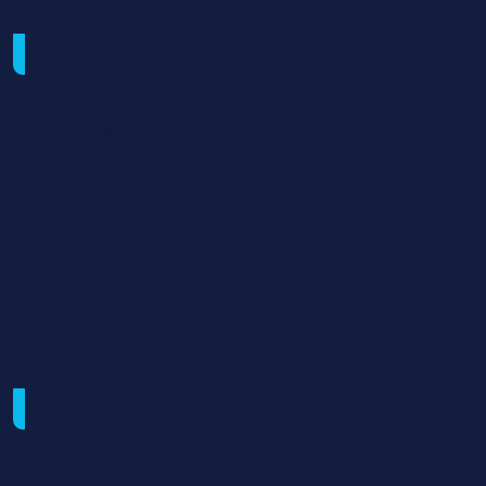
Métiers visés et débouchés
POURSUITES D’ÉTUDES : Concours d’auxiliaire de
puériculture, au concours d’ATSEM ( lors de la formation
CAP Accompagnant Educatif Petite enfance, …
EMPLOI DIRECT APRES LE CAP ACCOMPAGNANT
EDUCATIF PETITE ENFANCE : Agent en école maternelle,
garde d’enfants à domicile, agent en structure
collective …
Objectifs de la formation
Le CAP ""Accompagnant éducatif petite enfance"" est
le premier niveau de qualification du secteur de la petite