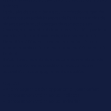
enfance.
Le titulaire de ce diplôme est un professionnel qualifié
qui exerce ses activités auprès de l’enfant de moins de
six ans dans le souci constant du respect de ses
besoins, de ses droits et de son individualité. Il participe
avec les autres professionnels, à la construction de
l’identité et à l’épanouissement de l’enfant dans le
respect des choix des parents, premiers éducateurs de
l’enfant.
Il établit avec les enfants et les parents une relation de
confiance et crée les conditions nécessaires à un
accueil et un accompagnement de qualité.
Objectif
- Accompagner le développement du jeune enfant
- Exercer son activité en accueil collectif
- Exercer son activité en accueil individuel