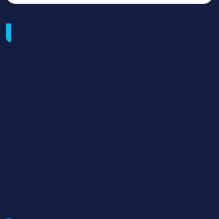
Métiers visés et débouchés
Métier de manipulateur d’électroradiologie médicale :
Les manipulateurs d’électroradiologie médicale sont
des professionnels de santé qui assurent des
activités techniques et de soin en imagerie médicale,
en médecine nucléaire, en exploration
fonctionnelle et en radiothérapie.
Les manipulateurs exercent au sein d’équipes
pluridisciplinaires (médecins, chirurgiens,
pharmaciens, physiciens, soignants, etc.) dans les
structures de santé, publiques ou privées, dans
le respect des dispositions légales et réglementaires.