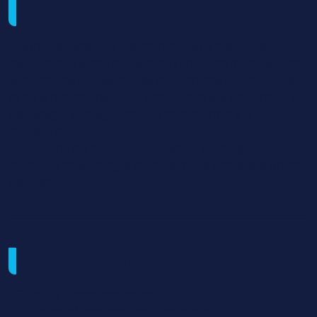
Objectifs de la formation
Les manipulateurs d’électroradiologie médicale
réalisent des actes relevant de l’imagerie médicale, de
la médecine nucléaire, des explorations fonctionnelles
et de la radiothérapie qui concourent à la prévention, au
dépistage, au diagnostic, au traitement et à la
recherche.
Le diplôme de technicien supérieur en imagerie
médicale et radiologie thérapeutique confère le grade
de licence.
Programme et contenu
UE Unités D'enseignements
1 - Sciences humaines, sociales et droit