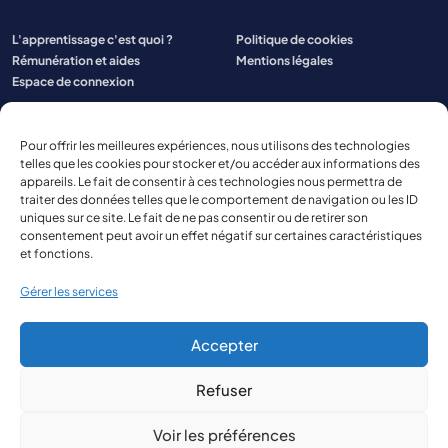
L'apprentissage c'est quoi ?
Politique de cookies
Rémunération et aides
Mentions légales
Espace de connexion
Pour offrir les meilleures expériences, nous utilisons des technologies
telles que les cookies pour stocker et/ou accéder aux informations des
appareils. Le fait de consentir à ces technologies nous permettra de
traiter des données telles que le comportement de navigation ou les ID
uniques sur ce site. Le fait de ne pas consentir ou de retirer son
consentement peut avoir un effet négatif sur certaines caractéristiques
et fonctions.
Gérer les services
Accepter
Refuser
© 2026 Aspect Aquitaine
Site réalisé par
The Kub
Voir les préférences