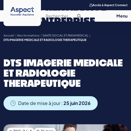
APPRENTISSAGE
Accès à Aspect Connect
ENTREPRISE
SALON DE
Accueil
Nos formations
SANTE SOCIAL ET PARAMEDICAL
DTS IMAGERIE MEDICALE ET RADIOLOGIE THERAPEUTIQUE
L’APPRENTISSAGE
DTS IMAGERIE MEDICALE
CONTACT
ET RADIOLOGIE
THERAPEUTIQUE
Date de mise à jour :
25 juin 2026