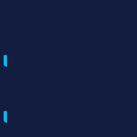
connaissances et des compétences est réalisée à
l'issue de chaque semestre : soit par un contrôle continu
, soit par un examen terminal , soit par la combinaison
des modes d'évaluation
Validation fin de formation
Attestation de fin de formation,#Diplôme ou certif.
inscrite au RNCP
Suites de parcours
Débouchés et poursuites d'études