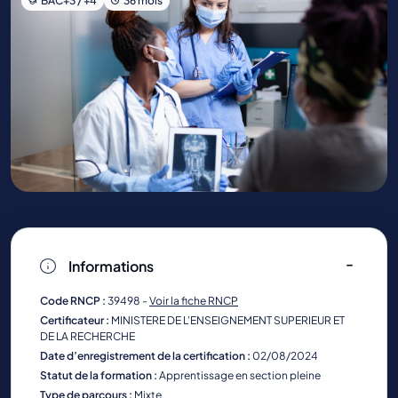
BAC+3 / +4
36 mois
Informations
Code RNCP :
39498 -
Voir la fiche RNCP
Certificateur :
MINISTERE DE L'ENSEIGNEMENT SUPERIEUR ET
DE LA RECHERCHE
Date d’enregistrement de la certification :
02/08/2024
Statut de la formation :
Apprentissage en section pleine
Type de parcours :
Mixte