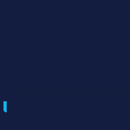
2 - Sciences de la matière et de la vie et sciences
médicales
3 - Sciences et techniques, fondements et méthodes
en imagerie médicale diagnostique et thérapeutique,
radiothérapie et explorations fonctionnelles
4 - Sciences et techniques, interventions en imagerie
médicale diagnostique et thérapeutique, radiothérapie
et explorations fonctionnelles
5 - Outils et méthodes de travail (Langue vivante-
anglais; méthode de travail et initiation à la recherche)
6 - Intégration des savoirs et posture professionnelle
Examen / Modalités d'évaluation
DTS diplôme de l'Edcuation Natioanle inscrit au registre
des certifications professionnelles. L'évaluation des