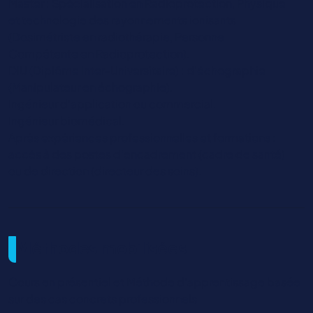
Master : Spécialisation en Radioprotection, Physique
et technologie des rayonnements ionisants
(Dosimétriste en radiothérapie, Personne
Compétente en Radioprotection).
DIU (Diplôme Inter-Universitaire) : d’échographie
(Manipulateur en échographie).
Ingénieur d’application ou commercial.
Ingénieur biomédical.
Après expériences professionnelles et formations :
accès à des postes d’encadrement (cadre de santé)
ou de direction (directeur des soins).
Méthodes mobilisées
Cours en présentiel et Méthode d’apprentissage basée
sur des cas concrets professionnels