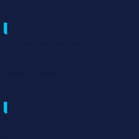
Modalités d'organisation
1ière année: 31 semaines en centre formation/ 21
semaines en entreprise 2ième année: 27 semaines en
centre de formation/25 semaines en entreprise 3ième
année : 21 semaines en centre de formation/31
semaines en entreprise
Modalités de sélection
Entretien,#Dossier