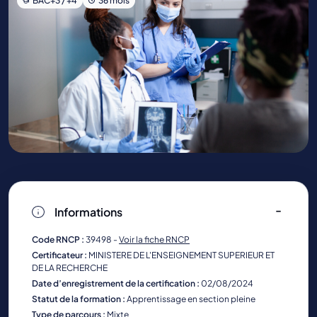
BAC+3 / +4
36 mois
Informations
Code RNCP :
39498 -
Voir la fiche RNCP
Certificateur :
MINISTERE DE L'ENSEIGNEMENT SUPERIEUR ET
DE LA RECHERCHE
Date d’enregistrement de la certification :
02/08/2024
Statut de la formation :
Apprentissage en section pleine
Type de parcours :
Mixte