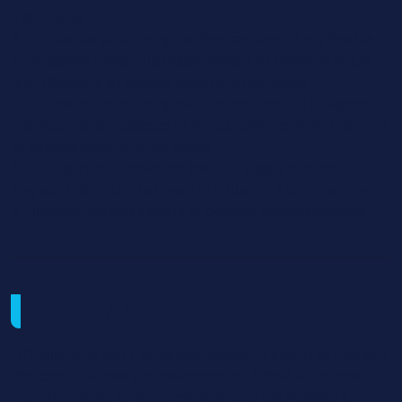
médicales
3 - Sciences et techniques, fondements et méthodes
en imagerie médicale diagnostique et thérapeutique,
radiothérapie et explorations fonctionnelles
4 - Sciences et techniques, interventions en imagerie
médicale diagnostique et thérapeutique, radiothérapie
et explorations fonctionnelles
5 - Outils et méthodes de travail (Langue vivante-
anglais; méthode de travail et initiation à la recherche)
6 - Intégration des savoirs et posture professionnelle
Examen / Modalités d'évaluation
DTS diplôme de l'Edcuation Natioanle inscrit au registre
des certifications professionnelles. L'évaluation des
connaissances et des compétences est réalisée à