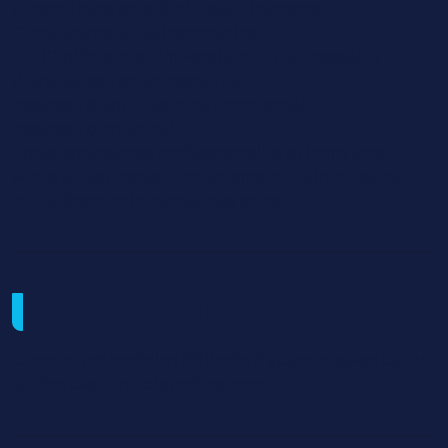
(Dosimétriste en radiothérapie, Personne
Compétente en Radioprotection).
DIU (Diplôme Inter-Universitaire) : d’échographie
(Manipulateur en échographie).
Ingénieur d’application ou commercial.
Ingénieur biomédical.
Après expériences professionnelles et formations :
accès à des postes d’encadrement (cadre de santé)
ou de direction (directeur des soins).
Méthodes mobilisées
Cours en présentiel et Méthode d’apprentissage basée
sur des cas concrets professionnels