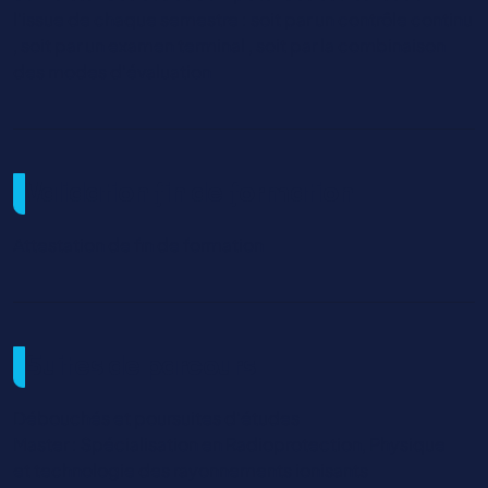
l'issue de chaque semestre : soit par un contrôle continu
, soit par un examen terminal , soit par la combinaison
des modes d'évaluation
Validation fin de formation
Attestation de fin de formation
Suites de parcours
Débouchés et poursuites d'études
Master : Spécialisation en Radioprotection, Physique
et technologie des rayonnements ionisants