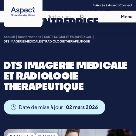
APPRENTISSAGE
Accès à Aspect Connect
ENTREPRISE
SALON DE
Accueil
Nos formations
SANTE SOCIAL ET PARAMEDICAL
DTS IMAGERIE MEDICALE ET RADIOLOGIE THERAPEUTIQUE
L’APPRENTISSAGE
DTS IMAGERIE MEDICALE
CONTACT
ET RADIOLOGIE
THERAPEUTIQUE
Date de mise à jour :
02 mars 2026