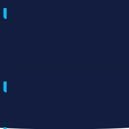
Modalités d'organisation
1ière année: 31 semaines en centre formation/ 21
semaines en entreprise 2ième année: 27 semaines en
centre de formation/25 semaines en entreprise 3ième
année : 21 semaines en centre de formation/31
semaines en entreprise
Modalités de sélection
Entretien,#Dossier