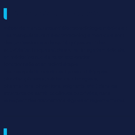
Métiers visés et débouchés
Métier de manipulateur d’électroradiologie médicale :
Les manipulateurs d’électroradiologie médicale sont
des professionnels de santé qui assurent des
activités techniques et de soin en imagerie médicale,
en médecine nucléaire, en exploration
fonctionnelle et en radiothérapie.
Les manipulateurs exercent au sein d’équipes
pluridisciplinaires (médecins, chirurgiens,
pharmaciens, physiciens, soignants, etc.) dans les
structures de santé, publiques ou privées, dans
le respect des dispositions légales et réglementaires.
Objectifs de la formation