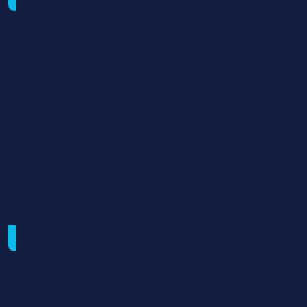
Les manipulateurs d’électroradiologie médicale
réalisent des actes relevant de l’imagerie médicale, de
la médecine nucléaire, des explorations fonctionnelles
et de la radiothérapie qui concourent à la prévention, au
dépistage, au diagnostic, au traitement et à la
recherche.
Le diplôme de technicien supérieur en imagerie
médicale et radiologie thérapeutique confère le grade
de licence.
Programme et contenu
UE Unités D'enseignements
1 - Sciences humaines, sociales et droit
2 - Sciences de la matière et de la vie et sciences