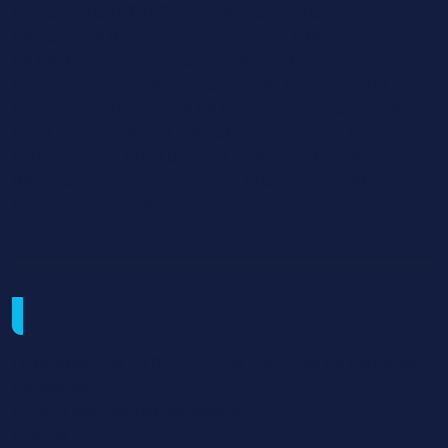
Le titulaire du BTS SP3S en alternance a pour
perspective d'exercer des fonctions administratives et
de gestion dans des établissements médicaux et
sociaux. Il mettra ses compétences techniques et
relationnelles au service de publics demandeurs de
soins, de services, de prestations sociales. Il analysera
les demandes et les besoins, permettra l'accès aux
droits, proposera des services et prestations et saura
animer une équipe.
Programme et contenu
Le programme du BTS SP3S se compose de matières
générales :
Culture générale et expression
Anglais,