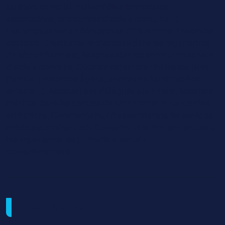
sanitaire et social (collectivités territoriales,
associations, entreprises d'aide à domicile...).
Les emplois seront dénommés différemment selon les
secteurs : Gestionnaire d'accueil dans les organismes
de sécurité sociale, Responsable de secteur en service
d'aide à domicile, Coordonnateur d'activités sociales
(famille, personnes âgées, personnes handicapées,
enfants...), Assistant aux délégués à la tutelle, Assistant
médical dans les centres de lutte contre le cancer/les
addictions, Coordonnateur de secrétariats de services
médicaux et d'accueil, Conseiller d'action sociale dans
les organismes de protection sociale
complémentaire...
Objectifs de la formation