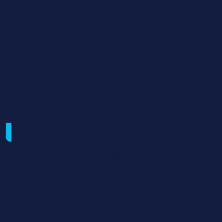
et de modules spécifiques :
Accompagnement et Coordination du parcours de la
personne,
Projet et Démarche Qualité,
Politique de la Structure et Territoire,
Gestion de la Structure et du Service.
Examen / Modalités d'évaluation
• L’évaluation des acquis se fait tout au long de la
formation par différents entrainements, exercices,
études de cas et examens blancs dans des conditions
proches de celles de l’examen.• Examens en épreuves
terminales