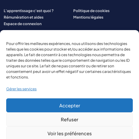
L'apprentissage c'est quoi ?
Politique de cookies
Rémunération et aides
Mentions légales
Espace de connexion
Pour offrir les meilleures expériences, nous utilisons des technologies
telles que les cookies pour stocker et/ou accéder aux informations des
appareils. Le fait de consentir à ces technologies nous permettra de
traiter des données telles que le comportement de navigation ou les ID
uniques sur ce site. Le fait de ne pas consentir ou de retirer son
consentement peut avoir un effet négatif sur certaines caractéristiques
et fonctions.
Gérer les services
Accepter
Refuser
© 2026 Aspect Aquitaine
Site réalisé par
The Kub
Voir les préférences