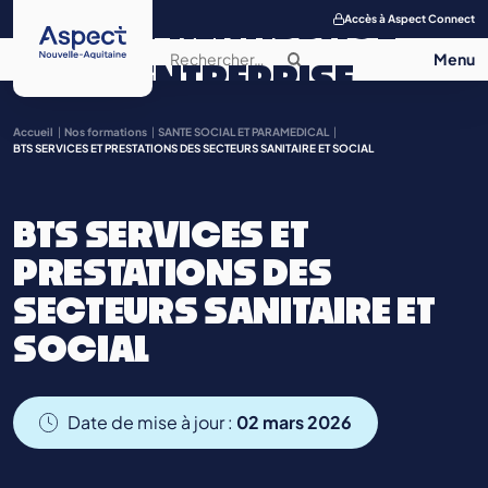
APPRENTISSAGE
Accès à Aspect Connect
ENTREPRISE
SALON DE
Accueil
Nos formations
SANTE SOCIAL ET PARAMEDICAL
BTS SERVICES ET PRESTATIONS DES SECTEURS SANITAIRE ET SOCIAL
L’APPRENTISSAGE
BTS SERVICES ET
CONTACT
PRESTATIONS DES
SECTEURS SANITAIRE ET
SOCIAL
Date de mise à jour :
02 mars 2026