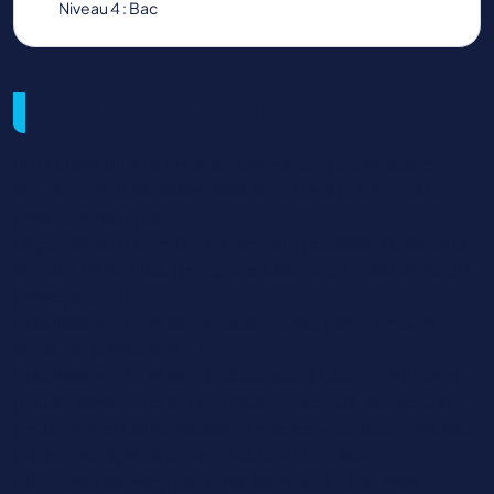
Niveau 4 : Bac
Métiers visés et débouchés
Le titulaire du BTS SP3S en alternance pourra exercer
son emploi dans différentes structures publiques ou
privées telles que :
Organismes de protection sociale (caisses de sécurité
sociale, mutuelles, groupes d'assurance, institutions de
prévoyance…),
Etablissements et services sanitaires (structures de
soins, de prévention...),
Etablissements et services sociaux et socio-éducatifs
(CCAS, services d'action médico-sociale, services de
protection de la jeunesse) et médico-sociaux (enfants,
personnes âgées, personnes handicapées),
Structures développant des services à caractère