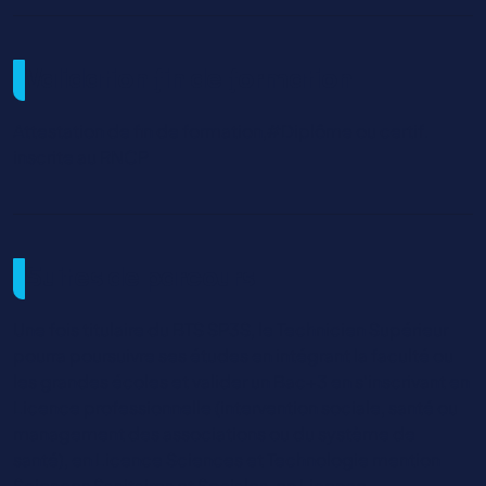
Validation fin de formation
Attestation de fin de formation,#Diplôme ou certif.
inscrite au RNCP
Suites de parcours
Une fois titulaire du BTS SP3S, le Technicien Supérieur
pourra poursuivre ses études en intégrant la faculté ou
les grandes écoles et valider un Bac+3 en s'inscrivant en
Licence professionnelle (intervention sociale, santé ou
management des associations ou du système de
santé), en Licence Sciences et Technologie mention
Sciences Sanitaires et Sociales, en Licence