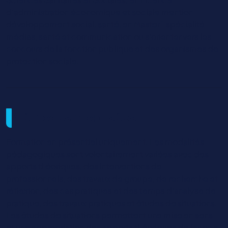
d'administration économique et sociale mention
développement social, santé, en Master 1 spécialité
médias, santé et communication ou s'orienter vers les
concours de la fonction publique et des organismes de
protection sociale.
Méthodes mobilisées
Formation en présentiel uniquement. Les modalités
pédagogiques sont volontairement variées avec des
apports théoriques, des interventions de
professionnels, des travaux de groupe, de recherche et
réflexion, des cas pratiques et des temps d'analyse de
pratique, des travaux pratiques et études de situations.
Les études de situations permettent une mise en sens
et une appropriation des apports théoriques de façon à