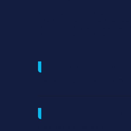
Techniques de services à l’usager :
- et au service des collations et des repas,
- La préparation La gestion des stocks de 
- L’entretien des locaux et des équipeme
Examen / Modalités d'éval
épreuves ponctuelles terminales (EPT)
Validation fin de formation
Diplôme ou certif. inscrite au RNCP