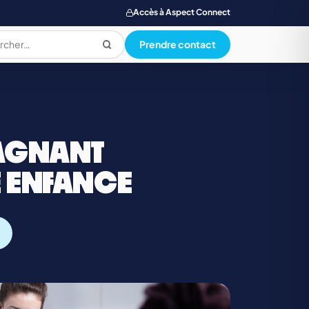
Accès à Aspect Connect
Prendre contact
PRODUCTION ALIMENTAIRE
AGNANT
QUALI. HYG. SECU. ENVIRONNEMENT
E ENFANCE
SANTE SOCIAL ET PARAMEDICAL
TOURISME, RESTAUR., LOISIR, HOTELLERIE