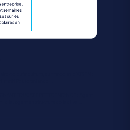
 entreprise ,
et semaines
ses sur les
olaires en
s
ire de puériculture, au concours d’ATSEM (
ucatif Petite enfance, …
NANT EDUCATIF PETITE ENFANCE : Agent
icile, agent en structure collective …