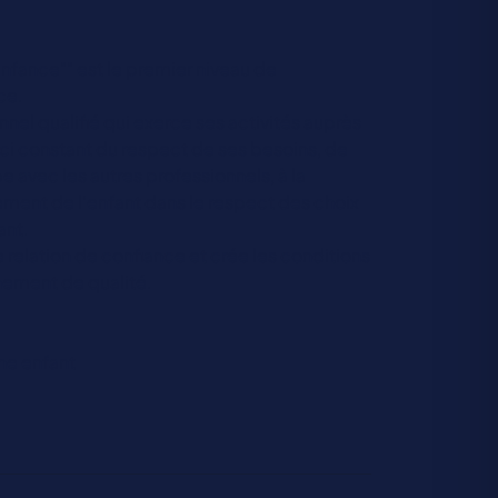
fance"" est le premier niveau de
ce.
nnel qualifié qui exerce ses activités auprès
uci constant du respect de ses besoins, de
ipe avec les autres professionnels, à la
sement de l’enfant dans le respect des choix
ant.
ne relation de confiance et crée les conditions
nement de qualité.
ne enfant