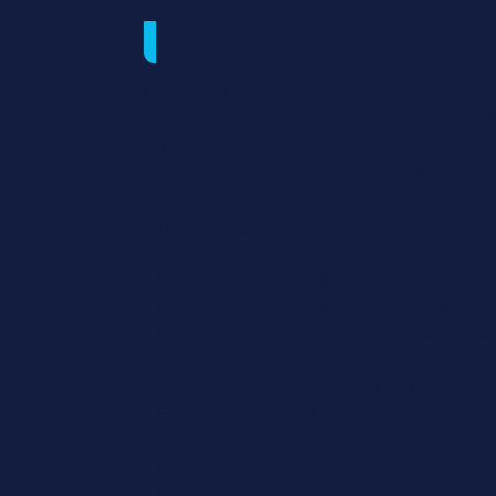
Programme et contenu
Prise en charge de l’enfant à domicile :
- nutrition et alimentation de l’enfant de 0 
éducation alimentaire...),
- aménagements spécifiques du logemen
- Sciences médico-sociales,
- Techniques de puériculture,
- Soins d’hygiène et de confort,
- Biologie générale et appliquée,
- Développement de l’enfant et de sa soci
- Prévention des accidents domestiques.
Accompagnement éducatif de l’enfant :
- Environnement de l’enfant en collectivi
aménagement des espaces, connaissance d
- Intégration dans une équipe,
- Prévention Santé Environnement.