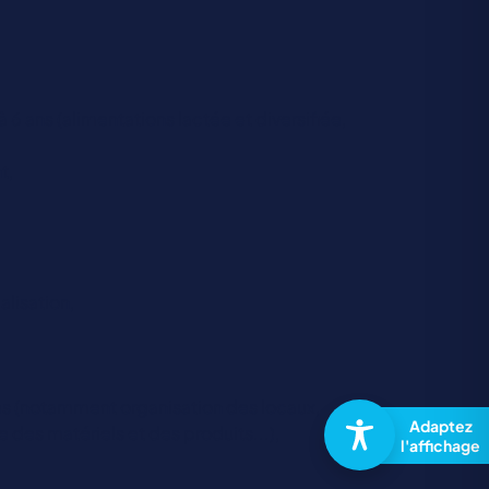
à 6 ans (alimentations lactée et diversifiée,
t,
alisation,
tés (notamment organisation des locaux,
es matériels et des produits...),