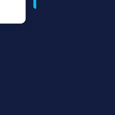
Objectifs de la formation
Le CAP ""Accompagnant éducatif petite en
qualification du secteur de la petite enfan
Le titulaire de ce diplôme est un professio
de l’enfant de moins de six ans dans le so
ses droits et de son individualité. Il partic
construction de l’identité et à l’épanouis
des parents, premiers éducateurs de l’enf
Il établit avec les enfants et les parents u
nécessaires à un accueil et un accompag
Objectif
- Accompagner le développement du jeu
- Exercer son activité en accueil collectif
- Exercer son activité en accueil individuel