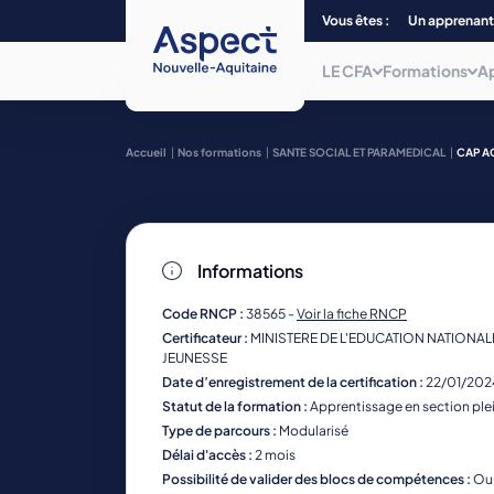
Vous êtes :
Un apprenant
LE CFA
Formations
A
Qui sommes-nous ?
Choisissez parmi plus de 240
Accueil
Nos formations
SANTE SOCIAL ET PARAMEDICAL
CAP A
formations, du CAP au Bac + 5 et/ou
titre
Nos centres de form
de niveau 7, dans 12 filières
professionnelles.
La mobilité
Informations
Nos formations
La mission inclusion
Code RNCP :
38565 -
Voir la fiche RNCP
Certificateur :
MINISTERE DE L'EDUCATION NATIONALE
JEUNESSE
Date d’enregistrement de la certification :
22/01/202
Statut de la formation :
Apprentissage en section ple
Type de parcours :
Modularisé
Délai d'accès :
2 mois
Possibilité de valider des blocs de compétences :
Ou