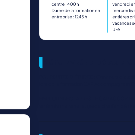
centre : 400 h
vendredi en
Durée de la formation en
mercredis 
entreprise : 1245 h
entières pri
vacances sc
UFA
Métiers visés et débouché
POURSUITES D’ÉTUDES : Concours d’auxilia
lors de la formation CAP Accompagnant Ed
EMPLOI DIRECT APRES LE CAP ACCOMPAG
en école maternelle, garde d’enfants à dom