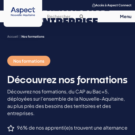
APPRENTISSAGE
Accès à Aspect Connect
ENTREPRISE
SALON DE
Accueil
Nos formations
L’APPRENTISSAGE
Nos formations
CONTACT
Découvrez nos formations
Découvrez nos formations, du CAP au Bac+5,
déployées sur l’ensemble de la Nouvelle-Aquitaine,
au plus près des besoins des territoires et des
entreprises.
96% de nos apprenti(e)s trouvent une alternance